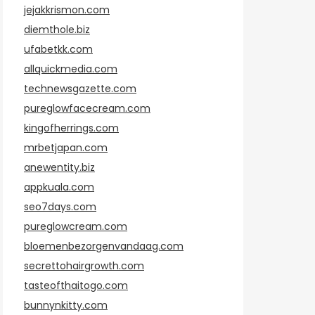
jejakkrismon.com
diemthole.biz
ufabetkk.com
allquickmedia.com
technewsgazette.com
pureglowfacecream.com
kingofherrings.com
mrbetjapan.com
anewentity.biz
appkuala.com
seo7days.com
pureglowcream.com
bloemenbezorgenvandaag.com
secrettohairgrowth.com
tasteofthaitogo.com
bunnynkitty.com