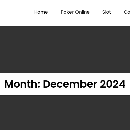
Home
Poker Online
Slot
Ca
lot Gacor dengan Deposit Pulsa:
inkan slot gacor dengan deposit pulsa sebagai solusi terbaik
ng mudah dan cepat.
Month:
December 2024