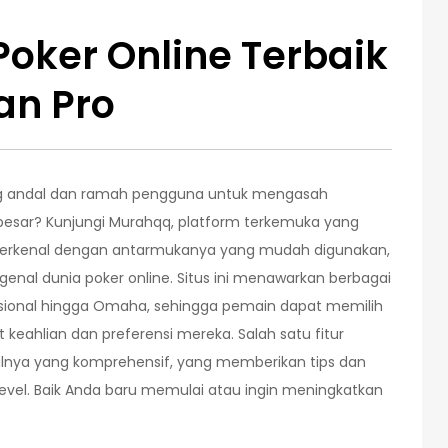
Poker Online Terbaik
an Pro
ang andal dan ramah pengguna untuk mengasah
esar? Kunjungi Murahqq, platform terkemuka yang
 terkenal dengan antarmukanya yang mudah digunakan,
nal dunia poker online. Situs ini menawarkan berbagai
sional hingga Omaha, sehingga pemain dapat memilih
keahlian dan preferensi mereka. Salah satu fitur
alnya yang komprehensif, yang memberikan tips dan
level. Baik Anda baru memulai atau ingin meningkatkan