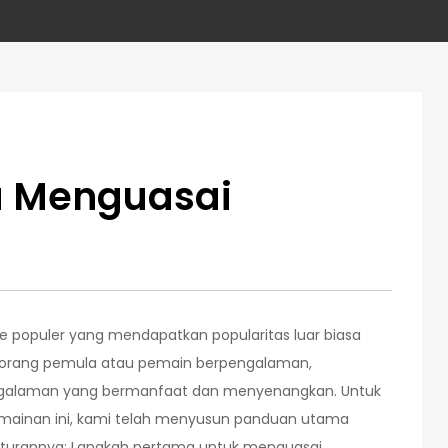
 Menguasai
 populer yang mendapatkan popularitas luar biasa
seorang pemula atau pemain berpengalaman,
ngalaman yang bermanfaat dan menyenangkan. Untuk
ainan ini, kami telah menyusun panduan utama
Aturannya: Langkah pertama untuk menguasai