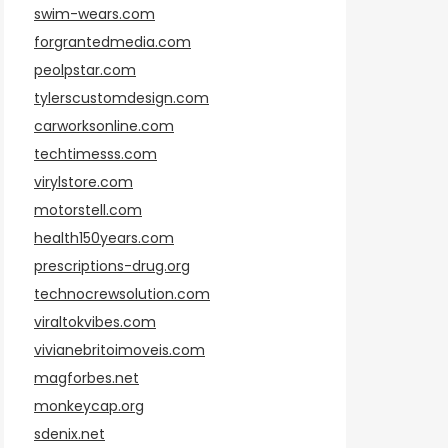
swim-wears.com
forgrantedmedia.com
peolpstar.com
tylerscustomdesign.com
carworksonline.com
techtimesss.com
virylstore.com
motorstell.com
health150years.com
prescriptions-drug.org
technocrewsolution.com
viraltokvibes.com
vivianebritoimoveis.com
magforbes.net
monkeycap.org
sdenix.net