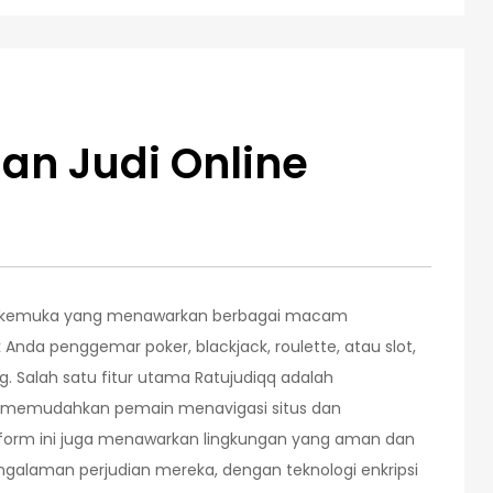
uan Judi Online
 terkemuka yang menawarkan berbagai macam
Anda penggemar poker, blackjack, roulette, atau slot,
. Salah satu fitur utama Ratujudiqq adalah
 memudahkan pemain menavigasi situs dan
form ini juga menawarkan lingkungan yang aman dan
ngalaman perjudian mereka, dengan teknologi enkripsi