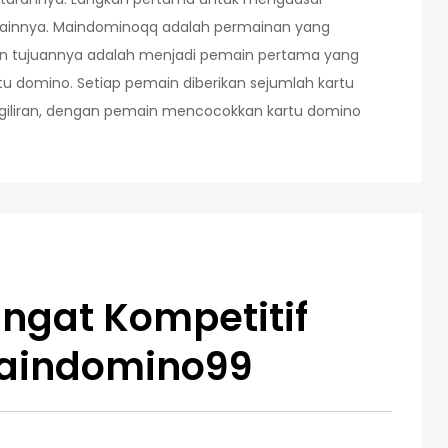
innya. Maindominoqq adalah permainan yang
an tujuannya adalah menjadi pemain pertama yang
 domino. Setiap pemain diberikan sejumlah kartu
rgiliran, dengan pemain mencocokkan kartu domino
gat Kompetitif
aindomino99