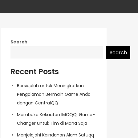
Search
Search
Recent Posts
Bersiaplah untuk Meningkatkan
Pengalaman Bermain Game Anda
dengan CentralQQ
Membuka Kekuatan IMCQQ: Game-
Changer untuk Tim di Mana Saja
Menjelajahi Keindahan Alam Satuqq