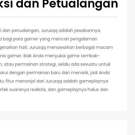
ksi dan Petualangan
i dan petualangan, Jurusqq adalah jawabannya.
ama bagi para gamer yang mencari pengalaman
etarkan hati. Jurusqq menawarkan berbagai macam
jenis gamer. Baik Anda menyukai game tembak-
atau permainan strategi, selalu ada sesuatu untuk
rbarui dengan permainan baru dan menarik, jadi Anda
atu fitur menonjol dari Jurusqq adalah gameplaynya
 efek suaranya realistis, dan gameplaynya halus dan