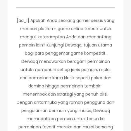
[ad_1] Apakah Anda seorang gamer serius yang
mencari platform game online terbaik untuk
menguji keterampilan Anda dan menantang
pemain lain? Kunjungi Dewaqq, tujuan utama
bagi para penggemar game kompetitif.
Dewaqq menawarkan beragam permainan
untuk memenuhi setiap jenis pemain, mulai
dari permainan kartu klasik seperti poker dan
domino hingga permainan tembak-
menembak dan strategi yang penuh aksi.
Dengan antarmuka yang ramah pengguna dan
pengalaman bermain yang mulus, Dewaqq
memudahkan pemain untuk terjun ke
permainan favorit mereka dan mulai bersaing