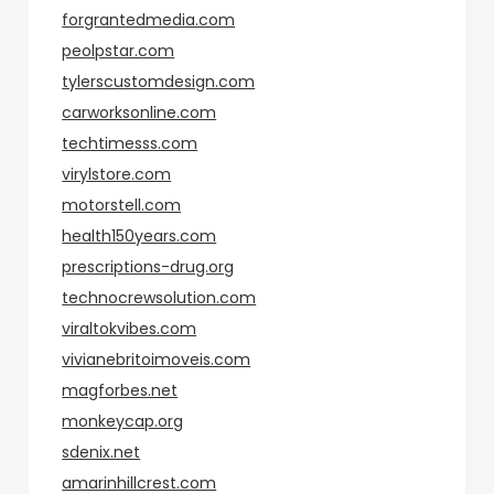
forgrantedmedia.com
peolpstar.com
tylerscustomdesign.com
carworksonline.com
techtimesss.com
virylstore.com
motorstell.com
health150years.com
prescriptions-drug.org
technocrewsolution.com
viraltokvibes.com
vivianebritoimoveis.com
magforbes.net
monkeycap.org
sdenix.net
amarinhillcrest.com