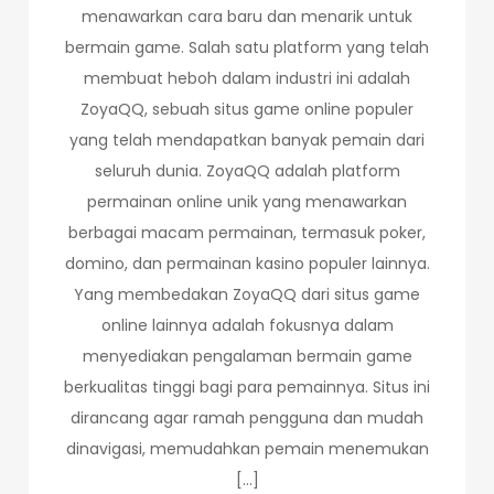
menawarkan cara baru dan menarik untuk
bermain game. Salah satu platform yang telah
membuat heboh dalam industri ini adalah
ZoyaQQ, sebuah situs game online populer
yang telah mendapatkan banyak pemain dari
seluruh dunia. ZoyaQQ adalah platform
permainan online unik yang menawarkan
berbagai macam permainan, termasuk poker,
domino, dan permainan kasino populer lainnya.
Yang membedakan ZoyaQQ dari situs game
online lainnya adalah fokusnya dalam
menyediakan pengalaman bermain game
berkualitas tinggi bagi para pemainnya. Situs ini
dirancang agar ramah pengguna dan mudah
dinavigasi, memudahkan pemain menemukan
[…]