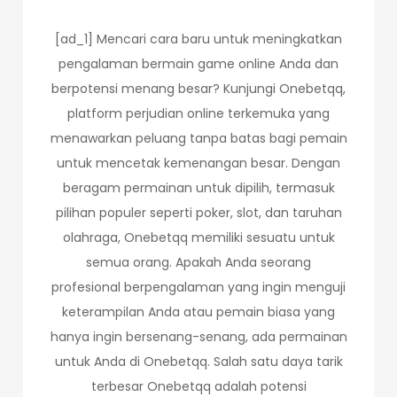
[ad_1] Mencari cara baru untuk meningkatkan
pengalaman bermain game online Anda dan
berpotensi menang besar? Kunjungi Onebetqq,
platform perjudian online terkemuka yang
menawarkan peluang tanpa batas bagi pemain
untuk mencetak kemenangan besar. Dengan
beragam permainan untuk dipilih, termasuk
pilihan populer seperti poker, slot, dan taruhan
olahraga, Onebetqq memiliki sesuatu untuk
semua orang. Apakah Anda seorang
profesional berpengalaman yang ingin menguji
keterampilan Anda atau pemain biasa yang
hanya ingin bersenang-senang, ada permainan
untuk Anda di Onebetqq. Salah satu daya tarik
terbesar Onebetqq adalah potensi