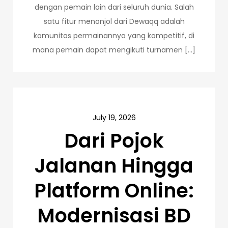
dengan pemain lain dari seluruh dunia. Salah
satu fitur menonjol dari Dewaqq adalah
komunitas permainannya yang kompetitif, di
mana pemain dapat mengikuti turnamen […]
July 19, 2026
Dari Pojok
Jalanan Hingga
Platform Online:
Modernisasi BD