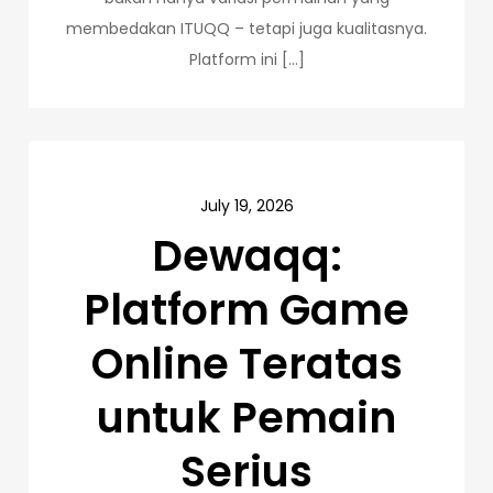
membedakan ITUQQ – tetapi juga kualitasnya.
Platform ini […]
July 19, 2026
Dewaqq:
Platform Game
Online Teratas
untuk Pemain
Serius