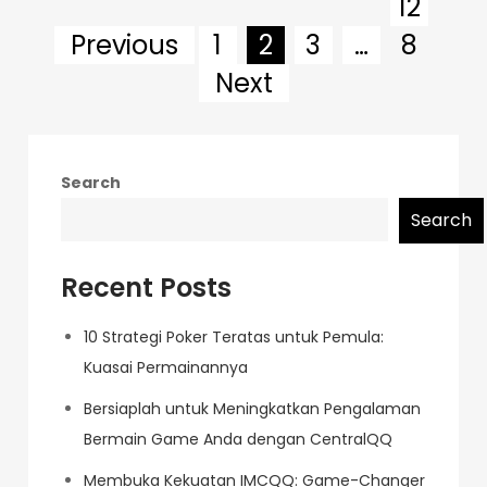
Posts
12
Previous
1
2
3
…
8
pagination
Next
Search
Search
Recent Posts
10 Strategi Poker Teratas untuk Pemula:
Kuasai Permainannya
Bersiaplah untuk Meningkatkan Pengalaman
Bermain Game Anda dengan CentralQQ
Membuka Kekuatan IMCQQ: Game-Changer