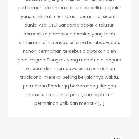
pertemuan lokal menjadi sensasi online populer
yang dinikmati oleh jutaan pemain di seluruh
dunia. Asal usul Bandarqq dapat ditelusuri
kembali ke permainan domino yang telah
dimainkan di Indonesia selama berabad-abad.
Konon permainan tersebut diciptakan oleh
para imigran Tiongkok yang menetap di negara
tersebut dan membawa serta permainan
tradisional mereka. Seiring berjalannya waktu,
permainan Bandarqq berkembang dengan
memasukkan unsur poker, menciptakan
permainan unik dan menarik […]