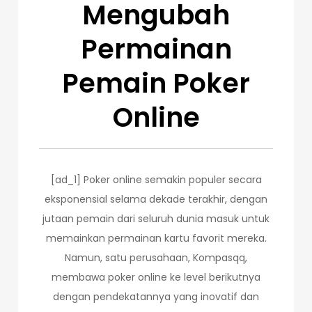
Mengubah
Permainan
Pemain Poker
Online
[ad_1] Poker online semakin populer secara
eksponensial selama dekade terakhir, dengan
jutaan pemain dari seluruh dunia masuk untuk
memainkan permainan kartu favorit mereka.
Namun, satu perusahaan, Kompasqq,
membawa poker online ke level berikutnya
dengan pendekatannya yang inovatif dan