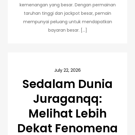
kemenangan yang besar. Dengan permainan
taruhan tinggi dan jackpot besar, pemain
mempunyai peluang untuk mendapatkan
bayaran besar. […]
July 22, 2026
Sedalam Dunia
Juraganqq:
Melihat Lebih
Dekat Fenomena