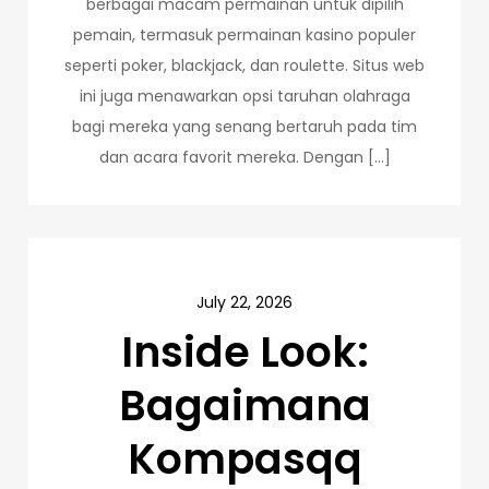
berbagai macam permainan untuk dipilih
pemain, termasuk permainan kasino populer
seperti poker, blackjack, dan roulette. Situs web
ini juga menawarkan opsi taruhan olahraga
bagi mereka yang senang bertaruh pada tim
dan acara favorit mereka. Dengan […]
July 22, 2026
Inside Look:
Bagaimana
Kompasqq