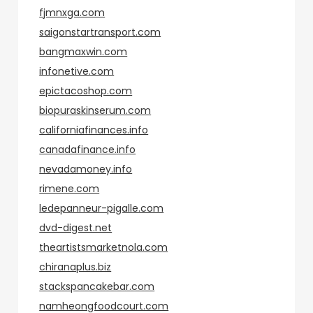
fjmnxga.com
saigonstartransport.com
bangmaxwin.com
infonetive.com
epictacoshop.com
biopuraskinserum.com
californiafinances.info
canadafinance.info
nevadamoney.info
rimene.com
ledepanneur-pigalle.com
dvd-digest.net
theartistsmarketnola.com
chiranaplus.biz
stackspancakebar.com
namheongfoodcourt.com