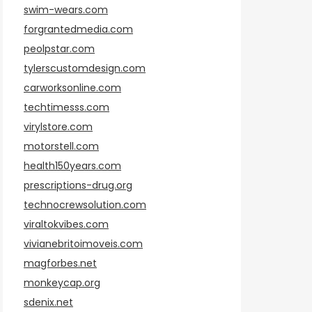
swim-wears.com
forgrantedmedia.com
peolpstar.com
tylerscustomdesign.com
carworksonline.com
techtimesss.com
virylstore.com
motorstell.com
health150years.com
prescriptions-drug.org
technocrewsolution.com
viraltokvibes.com
vivianebritoimoveis.com
magforbes.net
monkeycap.org
sdenix.net