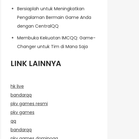
Bersiaplah untuk Meningkatkan
Pengalaman Bermain Game Anda
dengan CentralQQ
Membuka Kekuatan IMCQQ: Game-
Changer untuk Tim di Mana Saja
LINK LAINNYA
hk live
bandarqq
pkv games resmi
pkv games
qq
bandarqq
pkv games dominoqq