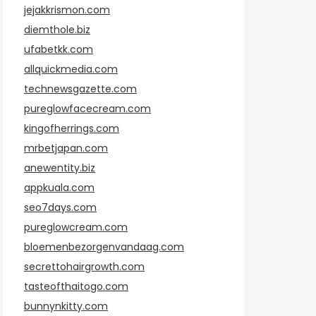
jejakkrismon.com
diemthole.biz
ufabetkk.com
allquickmedia.com
technewsgazette.com
pureglowfacecream.com
kingofherrings.com
mrbetjapan.com
anewentity.biz
appkuala.com
seo7days.com
pureglowcream.com
bloemenbezorgenvandaag.com
secrettohairgrowth.com
tasteofthaitogo.com
bunnynkitty.com