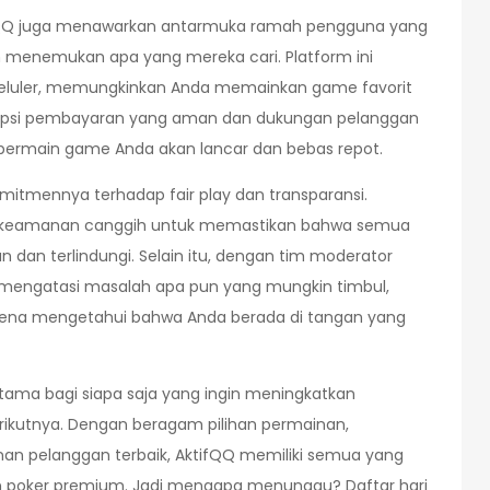
tifQQ juga menawarkan antarmuka ramah pengguna yang
menemukan apa yang mereka cari. Platform ini
seluler, memungkinkan Anda memainkan game favorit
an opsi pembayaran yang aman dan dukungan pelanggan
bermain game Anda akan lancar dan bebas repot.
omitmennya terhadap fair play dan transparansi.
h keamanan canggih untuk memastikan bahwa semua
 dan terlindungi. Selain itu, dengan tim moderator
mengatasi masalah apa pun yang mungkin timbul,
arena mengetahui bahwa Anda berada di tangan yang
utama bagi siapa saja yang ingin meningkatkan
rikutnya. Dengan beragam pilihan permainan,
n pelanggan terbaik, AktifQQ memiliki semua yang
 poker premium. Jadi mengapa menunggu? Daftar hari