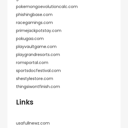
pokemongoevolutioncalc.com
phishingbase.com
racegamings.com
primejackpotstay.com
pokugaa.com
playvaultgame.com
playgrandresorts.com
romsportal.com
sportsdocfestival.com
shestylestore.com
thingsiwontfinish.com
Links
usafullnewz.com