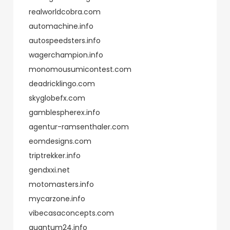
realworldcobra.com
automachine.info
autospeedsters.info
wagerchampion.info
monomousumicontest.com
deadricklingo.com
skyglobefx.com
gamblespherex.info
agentur-ramsenthaler.com
eomdesigns.com
triptrekker.info
gendxxi.net
motomasters.info
mycarzone.info
vibecasaconcepts.com
quantum24.info