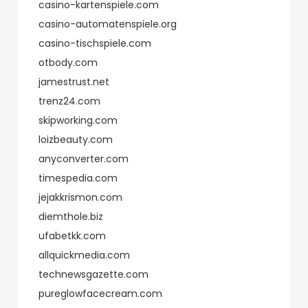
casino-kartenspiele.com
casino-automatenspiele.org
casino-tischspiele.com
otbody.com
jamestrust.net
trenz24.com
skipworking.com
loizbeauty.com
anyconverter.com
timespedia.com
jejakkrismon.com
diemthole.biz
ufabetkk.com
allquickmedia.com
technewsgazette.com
pureglowfacecream.com