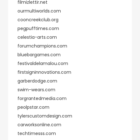
filmizlettir.net
ourmultiworlds.com
cooncreekclub.org
pegpufftimes.com
celestia-arts.com
forumchampions.com
bluebargames.com
festivaldelamalou.com
firstsigninnovations.com
garberdodge.com
swim-wears.com
forgrantedmedia.com
peolpstar.com
tylerscustomdesign.com
carworksonline.com
techtimesss.com