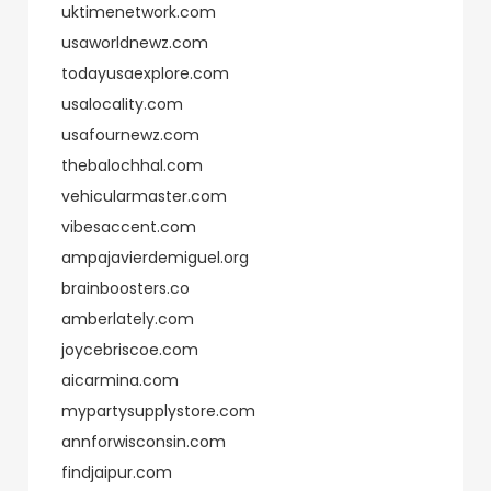
uktimenetwork.com
usaworldnewz.com
todayusaexplore.com
usalocality.com
usafournewz.com
thebalochhal.com
vehicularmaster.com
vibesaccent.com
ampajavierdemiguel.org
brainboosters.co
amberlately.com
joycebriscoe.com
aicarmina.com
mypartysupplystore.com
annforwisconsin.com
findjaipur.com