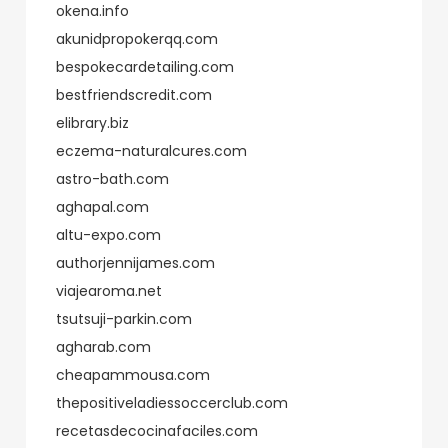
okena.info
akunidpropokerqq.com
bespokecardetailing.com
bestfriendscredit.com
elibrary.biz
eczema-naturalcures.com
astro-bath.com
aghapal.com
altu-expo.com
authorjennijames.com
viajearoma.net
tsutsuji-parkin.com
agharab.com
cheapammousa.com
thepositiveladiessoccerclub.com
recetasdecocinafaciles.com