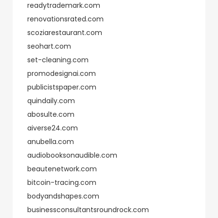
readytrademark.com
renovationsrated.com
scoziarestaurant.com
seohart.com
set-cleaning.com
promodesignai.com
publicistspaper.com
quindaily.com
abosulte.com
aiverse24.com
anubella.com
audiobooksonaudible.com
beautenetwork.com
bitcoin-tracing.com
bodyandshapes.com
businessconsultantsroundrock.com