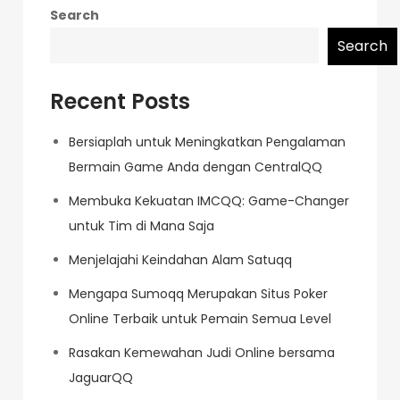
Search
Search
Recent Posts
Bersiaplah untuk Meningkatkan Pengalaman
Bermain Game Anda dengan CentralQQ
Membuka Kekuatan IMCQQ: Game-Changer
untuk Tim di Mana Saja
Menjelajahi Keindahan Alam Satuqq
Mengapa Sumoqq Merupakan Situs Poker
Online Terbaik untuk Pemain Semua Level
Rasakan Kemewahan Judi Online bersama
JaguarQQ