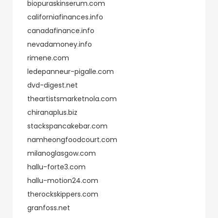
biopuraskinserum.com
californiafinances.info
canadafinance.info
nevadamoney.info
rimene.com
ledepanneur-pigalle.com
dvd-digest.net
theartistsmarketnola.com
chiranaplus.biz
stackspancakebar.com
namheongfoodcourt.com
milanoglasgow.com
hallu-forte3.com
hallu-motion24.com
therockskippers.com
granfoss.net