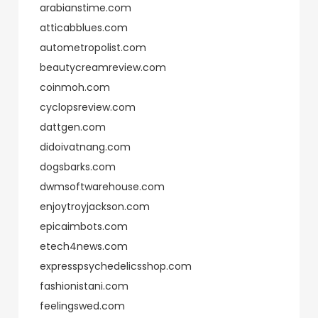
arabianstime.com
atticabblues.com
autometropolist.com
beautycreamreview.com
coinmoh.com
cyclopsreview.com
dattgen.com
didoivatnang.com
dogsbarks.com
dwmsoftwarehouse.com
enjoytroyjackson.com
epicaimbots.com
etech4news.com
expresspsychedelicsshop.com
fashionistani.com
feelingswed.com