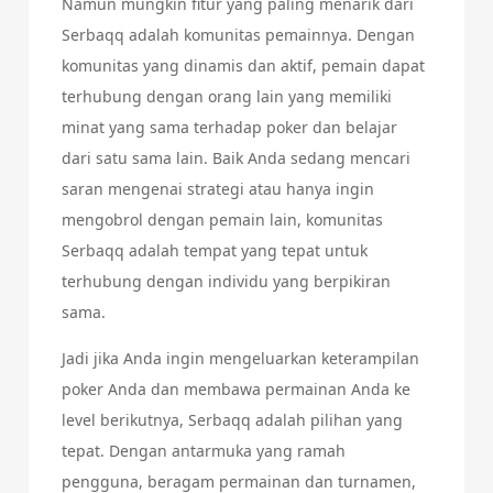
Namun mungkin fitur yang paling menarik dari
Serbaqq adalah komunitas pemainnya. Dengan
komunitas yang dinamis dan aktif, pemain dapat
terhubung dengan orang lain yang memiliki
minat yang sama terhadap poker dan belajar
dari satu sama lain. Baik Anda sedang mencari
saran mengenai strategi atau hanya ingin
mengobrol dengan pemain lain, komunitas
Serbaqq adalah tempat yang tepat untuk
terhubung dengan individu yang berpikiran
sama.
Jadi jika Anda ingin mengeluarkan keterampilan
poker Anda dan membawa permainan Anda ke
level berikutnya, Serbaqq adalah pilihan yang
tepat. Dengan antarmuka yang ramah
pengguna, beragam permainan dan turnamen,