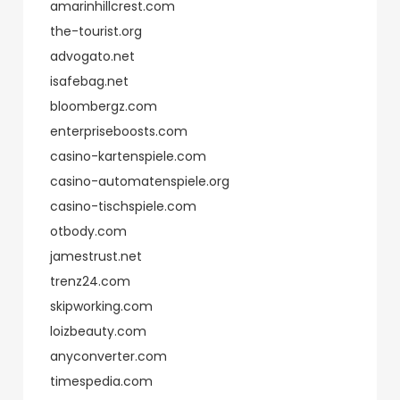
amarinhillcrest.com
the-tourist.org
advogato.net
isafebag.net
bloombergz.com
enterpriseboosts.com
casino-kartenspiele.com
casino-automatenspiele.org
casino-tischspiele.com
otbody.com
jamestrust.net
trenz24.com
skipworking.com
loizbeauty.com
anyconverter.com
timespedia.com