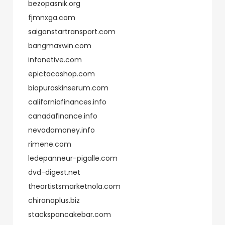
bezopasnik.org
fjmnxga.com
saigonstartransport.com
bangmaxwin.com
infonetive.com
epictacoshop.com
biopuraskinserum.com
californiafinances.info
canadafinance.info
nevadamoney.info
rimene.com
ledepanneur-pigalle.com
dvd-digest.net
theartistsmarketnola.com
chiranaplus.biz
stackspancakebar.com