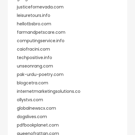
justicefornevada.com
leisuretours.info
hellotbsbro.com
farmandpetscare.com
computingservice.info
caiofracini.com
techpositive.info
unseonrang.com
pak-urdu-poetry.com
blogcetra.com
internetmarketingsolutions.co
ollystvs.com
globalnewscx.com
dogslives.com
pdfbookplanet.com
queenofrattan.com