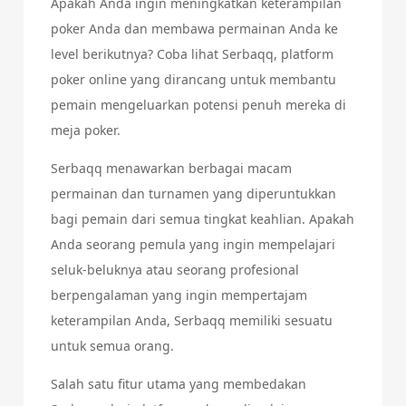
Apakah Anda ingin meningkatkan keterampilan
poker Anda dan membawa permainan Anda ke
level berikutnya? Coba lihat Serbaqq, platform
poker online yang dirancang untuk membantu
pemain mengeluarkan potensi penuh mereka di
meja poker.
Serbaqq menawarkan berbagai macam
permainan dan turnamen yang diperuntukkan
bagi pemain dari semua tingkat keahlian. Apakah
Anda seorang pemula yang ingin mempelajari
seluk-beluknya atau seorang profesional
berpengalaman yang ingin mempertajam
keterampilan Anda, Serbaqq memiliki sesuatu
untuk semua orang.
Salah satu fitur utama yang membedakan