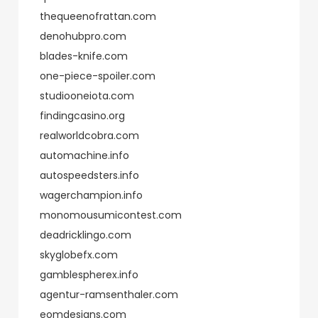
thequeenofrattan.com
denohubpro.com
blades-knife.com
one-piece-spoiler.com
studiooneiota.com
findingcasino.org
realworldcobra.com
automachine.info
autospeedsters.info
wagerchampion.info
monomousumicontest.com
deadricklingo.com
skyglobefx.com
gamblespherex.info
agentur-ramsenthaler.com
eomdesigns.com