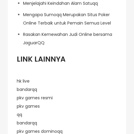
Menjelajahi Keindahan Alam Satuqq
Mengapa Sumoqq Merupakan Situs Poker
Online Terbaik untuk Pemain Semua Level
Rasakan Kemewahan Judi Online bersama
JaguarQQ
LINK LAINNYA
hk live
bandarqq
pkv games resmi
pkv games
qq
bandarqq
pkv games dominoqq