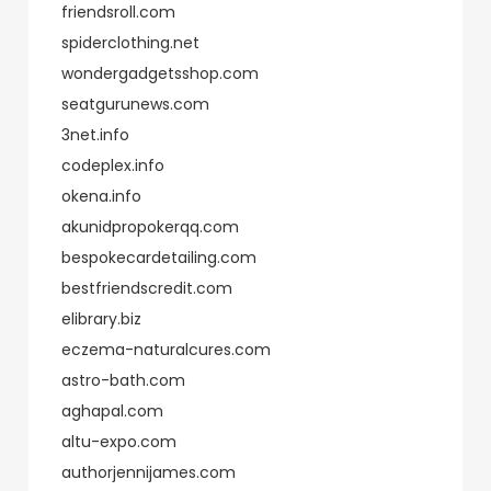
friendsroll.com
spiderclothing.net
wondergadgetsshop.com
seatgurunews.com
3net.info
codeplex.info
okena.info
akunidpropokerqq.com
bespokecardetailing.com
bestfriendscredit.com
elibrary.biz
eczema-naturalcures.com
astro-bath.com
aghapal.com
altu-expo.com
authorjennijames.com