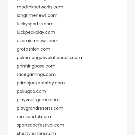
modlinknetworks.com
longtimenewz.com
luckysportss.com
luckpeakplay.com
usamicronews.com
grofashion.com
pokemongoevolutioncalc.com
phishingbase.com
racegamings.com
primejackpotstay.com
pokugaa.com
playvaultgame.com
playgrandresorts.com
romsportal.com
sportsdocfestival.com
shestylestore.com