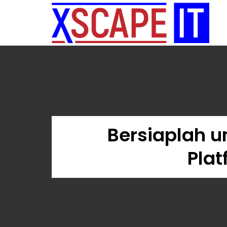
Skip
to
S
Ma
content
ya
Bersiaplah 
Pla