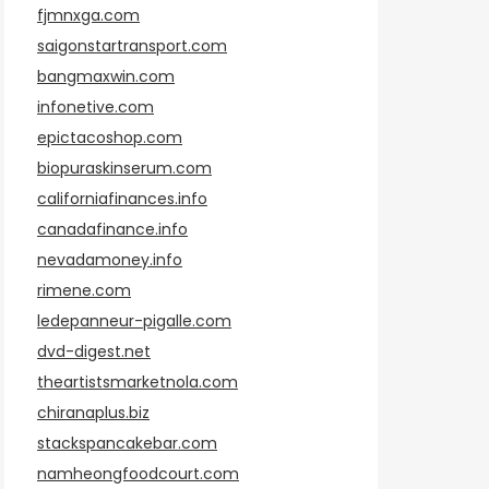
fjmnxga.com
saigonstartransport.com
bangmaxwin.com
infonetive.com
epictacoshop.com
biopuraskinserum.com
californiafinances.info
canadafinance.info
nevadamoney.info
rimene.com
ledepanneur-pigalle.com
dvd-digest.net
theartistsmarketnola.com
chiranaplus.biz
stackspancakebar.com
namheongfoodcourt.com