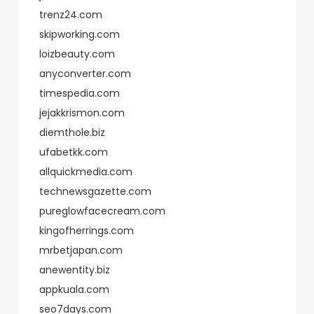
trenz24.com
skipworking.com
loizbeauty.com
anyconverter.com
timespedia.com
jejakkrismon.com
diemthole.biz
ufabetkk.com
allquickmedia.com
technewsgazette.com
pureglowfacecream.com
kingofherrings.com
mrbetjapan.com
anewentity.biz
appkuala.com
seo7days.com