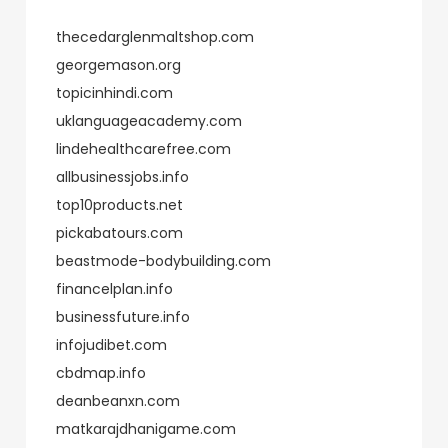
thecedarglenmaltshop.com
georgemason.org
topicinhindi.com
uklanguageacademy.com
lindehealthcarefree.com
allbusinessjobs.info
top10products.net
pickabatours.com
beastmode-bodybuilding.com
financelplan.info
businessfuture.info
infojudibet.com
cbdmap.info
deanbeanxn.com
matkarajdhanigame.com