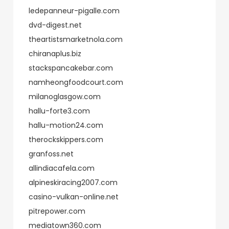
ledepanneur-pigalle.com
dvd-digest.net
theartistsmarketnola.com
chiranaplus.biz
stackspancakebar.com
namheongfoodcourt.com
milanoglasgow.com
hallu-forte3.com
hallu-motion24.com
therockskippers.com
granfoss.net
allindiacafela.com
alpineskiracing2007.com
casino-vulkan-online.net
pitrepower.com
mediatown360.com