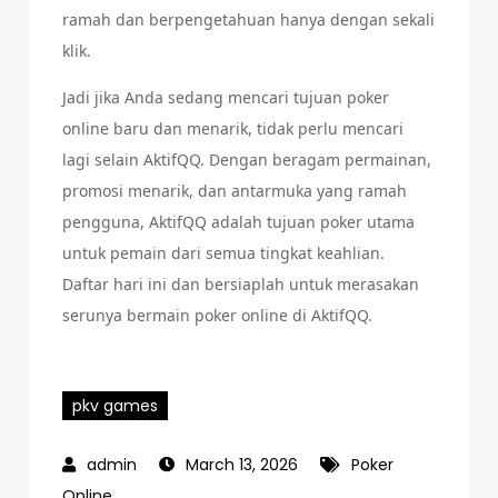
ramah dan berpengetahuan hanya dengan sekali
klik.
Jadi jika Anda sedang mencari tujuan poker
online baru dan menarik, tidak perlu mencari
lagi selain AktifQQ. Dengan beragam permainan,
promosi menarik, dan antarmuka yang ramah
pengguna, AktifQQ adalah tujuan poker utama
untuk pemain dari semua tingkat keahlian.
Daftar hari ini dan bersiaplah untuk merasakan
serunya bermain poker online di AktifQQ.
pkv games
March 13, 2026
Poker
Online