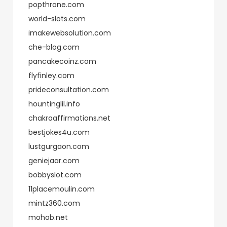
popthrone.com
world-slots.com
imakewebsolution.com
che-blog.com
pancakecoinz.com
flyfinley.com
prideconsultation.com
hountinglil.info
chakraaffirmations.net
bestjokes4u.com
lustgurgaon.com
geniejaar.com
bobbyslot.com
11placemoulin.com
mintz360.com
mohob.net