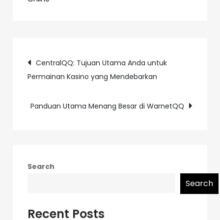
Post
CentralQQ: Tujuan Utama Anda untuk
Permainan Kasino yang Mendebarkan
navigation
Panduan Utama Menang Besar di WarnetQQ
Search
Search
Recent Posts