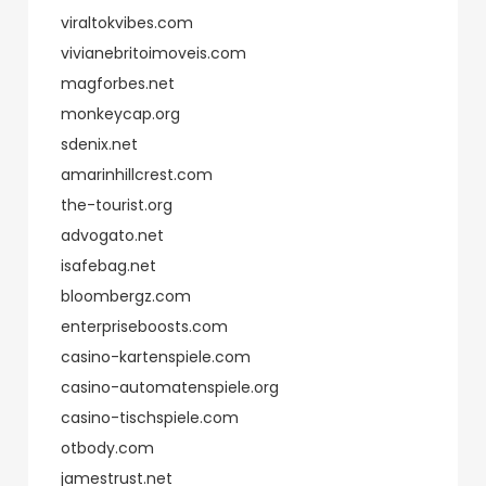
viraltokvibes.com
vivianebritoimoveis.com
magforbes.net
monkeycap.org
sdenix.net
amarinhillcrest.com
the-tourist.org
advogato.net
isafebag.net
bloombergz.com
enterpriseboosts.com
casino-kartenspiele.com
casino-automatenspiele.org
casino-tischspiele.com
otbody.com
jamestrust.net