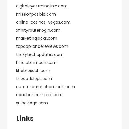
digitaleyestrainclinic.com
missionposible.com
online-casinos-vegas.com
xfinityrouterlogin.com
marketingjacks.com
topappliancereviews.com
trickytechupdates.com
hindiabhimaan.com
khabresach.com
thecbdblogs.com
autoresearchchemicals.com
apnabusinesskaro.com
suleckiego.com
Links