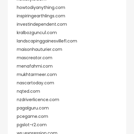
howtodiyanything.com
inspiringearthlings.com
investindependent.com
kralbozguncu1.com
landscapinggainesvillefl.com
maisonhauturier.com
mascreator.com
menafahmi.com
mukhtarmeer.com
nascartoday.com
nqted.com
nzdriverlicence.com
pagalguru.com
pcegame.com
pgslot-r2.com
ws-expression.com