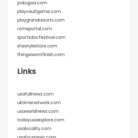
pokugaa.com
playvaultgame.com
playgrandresorts.com
romsportal.com
sportsdocfestival.com
shestylestore.com
thingsiwontfinish.com
Links
usafullnewz.com
uktimenetwork.com
usaworldnewz.com
todayusaexplore.com
usalocality.com
usafournewz.com