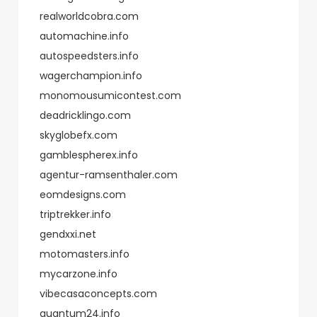
realworldcobra.com
automachine.info
autospeedsters.info
wagerchampion.info
monomousumicontest.com
deadricklingo.com
skyglobefx.com
gamblespherex.info
agentur-ramsenthaler.com
eomdesigns.com
triptrekker.info
gendxxi.net
motomasters.info
mycarzone.info
vibecasaconcepts.com
quantum24.info