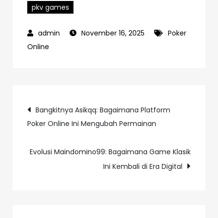
pkv games
November 16, 2025
Poker
Online
Post
Bangkitnya Asikqq: Bagaimana Platform
Poker Online Ini Mengubah Permainan
navigation
Evolusi Maindomino99: Bagaimana Game Klasik
Ini Kembali di Era Digital