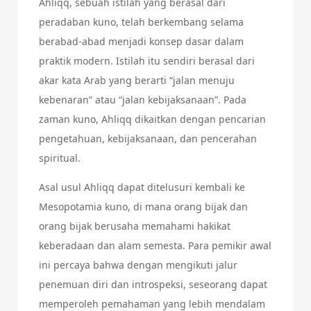
Ahliqq, sebuah istilah yang berasal dari
peradaban kuno, telah berkembang selama
berabad-abad menjadi konsep dasar dalam
praktik modern. Istilah itu sendiri berasal dari
akar kata Arab yang berarti “jalan menuju
kebenaran” atau “jalan kebijaksanaan”. Pada
zaman kuno, Ahliqq dikaitkan dengan pencarian
pengetahuan, kebijaksanaan, dan pencerahan
spiritual.
Asal usul Ahliqq dapat ditelusuri kembali ke
Mesopotamia kuno, di mana orang bijak dan
orang bijak berusaha memahami hakikat
keberadaan dan alam semesta. Para pemikir awal
ini percaya bahwa dengan mengikuti jalur
penemuan diri dan introspeksi, seseorang dapat
memperoleh pemahaman yang lebih mendalam