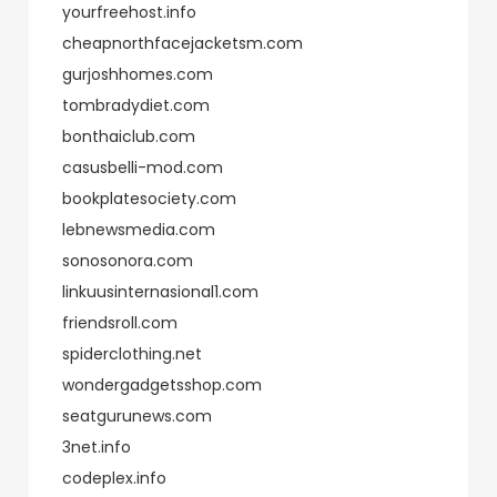
yourfreehost.info
cheapnorthfacejacketsm.com
gurjoshhomes.com
tombradydiet.com
bonthaiclub.com
casusbelli-mod.com
bookplatesociety.com
lebnewsmedia.com
sonosonora.com
linkuusinternasional1.com
friendsroll.com
spiderclothing.net
wondergadgetsshop.com
seatgurunews.com
3net.info
codeplex.info