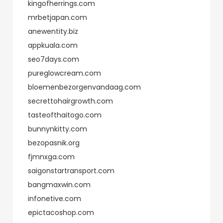
kingofherrings.com
mrbetjapan.com
anewentity.biz
appkuala.com
seo7days.com
pureglowcream.com
bloemenbezorgenvandaag.com
secrettohairgrowth.com
tasteofthaitogo.com
bunnynkitty.com
bezopasnik.org
fjmnxga.com
saigonstartransport.com
bangmaxwin.com
infonetive.com
epictacoshop.com