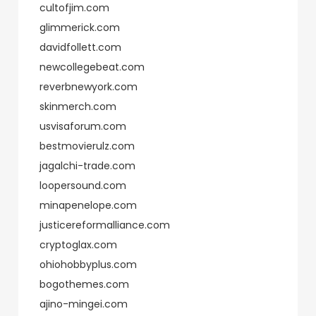
cultofjim.com
glimmerick.com
davidfollett.com
newcollegebeat.com
reverbnewyork.com
skinmerch.com
usvisaforum.com
bestmovierulz.com
jagalchi-trade.com
loopersound.com
minapenelope.com
justicereformalliance.com
cryptoglax.com
ohiohobbyplus.com
bogothemes.com
ajino-mingei.com