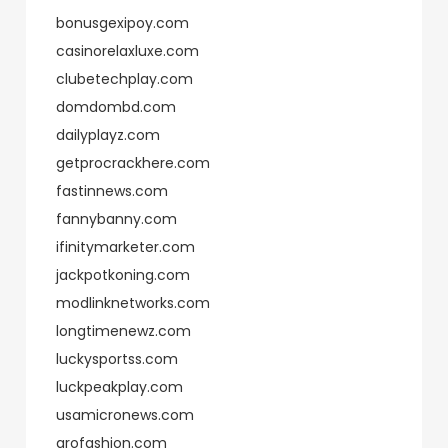
bonusgexipoy.com
casinorelaxluxe.com
clubetechplay.com
domdombd.com
dailyplayz.com
getprocrackhere.com
fastinnews.com
fannybanny.com
ifinitymarketer.com
jackpotkoning.com
modlinknetworks.com
longtimenewz.com
luckysportss.com
luckpeakplay.com
usamicronews.com
grofashion.com