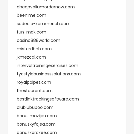
cheapvaliumordernow.com
beenime.com
sodecia-kemmerich.com
fun-mak.com
casino888world.com
misterdbnb.com
jkmezcal.com
intervaltrainingexercises.com
tyestylebusinesssolutions.com
royalpoipet.com
thestaurant.com
bestlinktrackingsoftware.com
clublubupoo.com
bonusmazijeu.com
bonuskyfojea.com
bonuskorokee.com