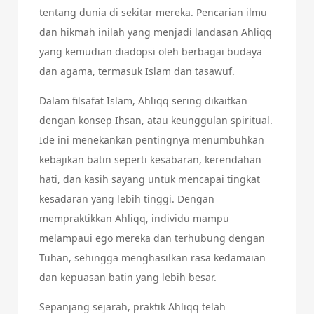
tentang dunia di sekitar mereka. Pencarian ilmu
dan hikmah inilah yang menjadi landasan Ahliqq
yang kemudian diadopsi oleh berbagai budaya
dan agama, termasuk Islam dan tasawuf.
Dalam filsafat Islam, Ahliqq sering dikaitkan
dengan konsep Ihsan, atau keunggulan spiritual.
Ide ini menekankan pentingnya menumbuhkan
kebajikan batin seperti kesabaran, kerendahan
hati, dan kasih sayang untuk mencapai tingkat
kesadaran yang lebih tinggi. Dengan
mempraktikkan Ahliqq, individu mampu
melampaui ego mereka dan terhubung dengan
Tuhan, sehingga menghasilkan rasa kedamaian
dan kepuasan batin yang lebih besar.
Sepanjang sejarah, praktik Ahliqq telah