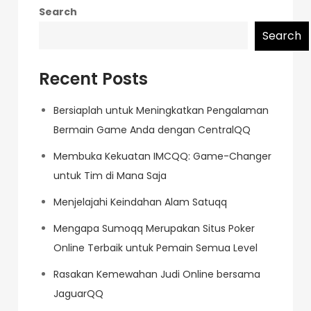
Search
Search
Recent Posts
Bersiaplah untuk Meningkatkan Pengalaman
Bermain Game Anda dengan CentralQQ
Membuka Kekuatan IMCQQ: Game-Changer
untuk Tim di Mana Saja
Menjelajahi Keindahan Alam Satuqq
Mengapa Sumoqq Merupakan Situs Poker
Online Terbaik untuk Pemain Semua Level
Rasakan Kemewahan Judi Online bersama
JaguarQQ