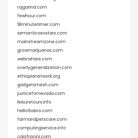
rojgarind.com
fewhour.com
18minutetimer.com
semanticseostars.com
mainstreamzone.com
growmarijuanas.com
webnshare.com
overlygeneralization.com
ethiopianetwork.org
gadgetsmesh.com
justicefornevada.com
leisuretours.info
hellotbsbro.com
farmandpetscare.com
computingservice.info
caiofracini.com