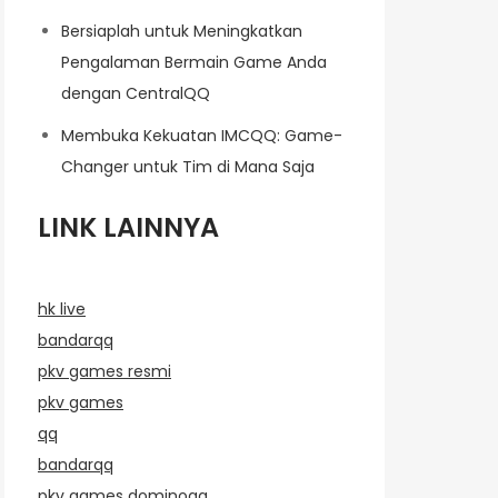
Bersiaplah untuk Meningkatkan
Pengalaman Bermain Game Anda
dengan CentralQQ
Membuka Kekuatan IMCQQ: Game-
Changer untuk Tim di Mana Saja
LINK LAINNYA
hk live
bandarqq
pkv games resmi
pkv games
qq
bandarqq
pkv games dominoqq