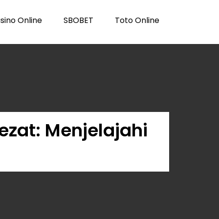
sino Online
SBOBET
Toto Online
 Solusi Terbaik untuk Menang
 untuk menang. Nikmati permainan yang seru dengan transaksi
zat: Menjelajahi