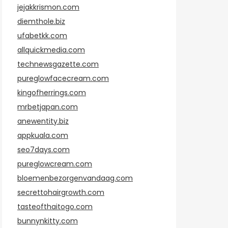
jejakkrismon.com
diemthole.biz
ufabetkk.com
allquickmedia.com
technewsgazette.com
pureglowfacecream.com
kingofherrings.com
mrbetjapan.com
anewentity.biz
appkuala.com
seo7days.com
pureglowcream.com
bloemenbezorgenvandaag.com
secrettohairgrowth.com
tasteofthaitogo.com
bunnynkitty.com