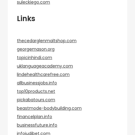
suleckiego.com
Links
thecedarglenmaltshop.com
georgemason.org
topicinhindi.com
uklanguageacademy.com
lindehealthcarefree.com
allbusinessjobs.info
top10products.net
pickabatours.com
beastmode-bodybuilding.com
financelplan.info
businessfuture.info
infojudibet.com