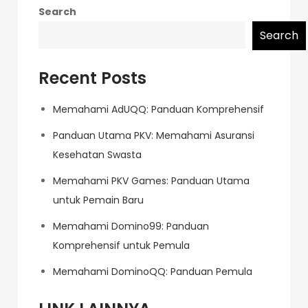
Search
Search
Recent Posts
Memahami AdUQQ: Panduan Komprehensif
Panduan Utama PKV: Memahami Asuransi
Kesehatan Swasta
Memahami PKV Games: Panduan Utama
untuk Pemain Baru
Memahami Domino99: Panduan
Komprehensif untuk Pemula
Memahami DominoQQ: Panduan Pemula