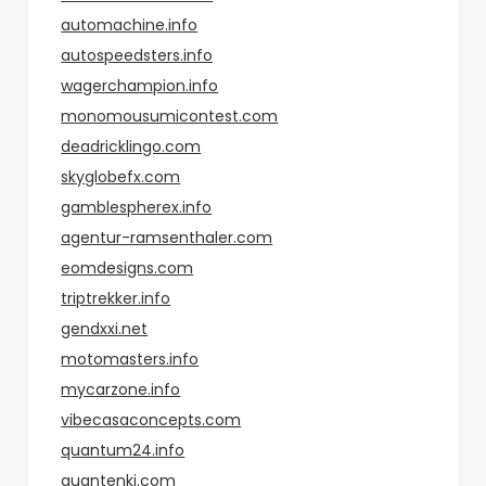
automachine.info
autospeedsters.info
wagerchampion.info
monomousumicontest.com
deadricklingo.com
skyglobefx.com
gamblespherex.info
agentur-ramsenthaler.com
eomdesigns.com
triptrekker.info
gendxxi.net
motomasters.info
mycarzone.info
vibecasaconcepts.com
quantum24.info
quantenki.com