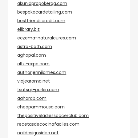
akunidpropokerqq.com
bespokecardetailing.com
bestfriendscredit.com
elibrary.biz
eczema-naturalcures.com
astro-bath.com
aghapal.com
altu-expo.com
authorjennijames.com
viajearoma.net
tsutsuji-parkin.com
agharab.com
cheapammousa.com
thepositiveladiessoccerclub.com
recetasdecocinafaciles.com
naildesignsidea.net