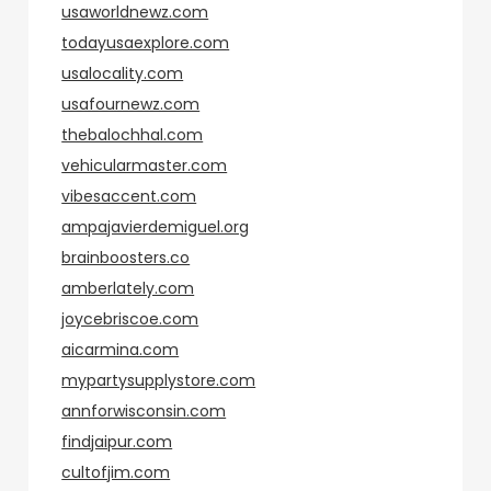
usaworldnewz.com
todayusaexplore.com
usalocality.com
usafournewz.com
thebalochhal.com
vehicularmaster.com
vibesaccent.com
ampajavierdemiguel.org
brainboosters.co
amberlately.com
joycebriscoe.com
aicarmina.com
mypartysupplystore.com
annforwisconsin.com
findjaipur.com
cultofjim.com