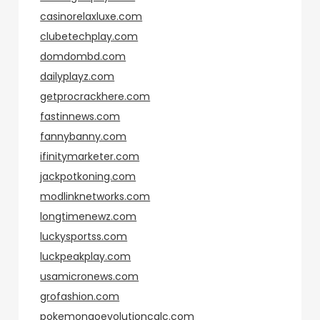
casinorelaxluxe.com
clubetechplay.com
domdombd.com
dailyplayz.com
getprocrackhere.com
fastinnews.com
fannybanny.com
ifinitymarketer.com
jackpotkoning.com
modlinknetworks.com
longtimenewz.com
luckysportss.com
luckpeakplay.com
usamicronews.com
grofashion.com
pokemongoevolutioncalc.com