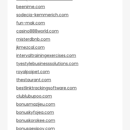
beenime.com
sodecia-kemmerich.com
fun-mak.com
casino888world.com
misterdbnb.com
jkmezcal.com
intervaltrainingexercises.com
tyestylebusinesssolutions.com
royalpoipet.com
thestaurant.com
bestlinktrackingsoftware.com
clublubupoo.com
bonusmazijeu.com
bonuskyfojea.com
bonuskorokee.com
bonusgexipoy.com