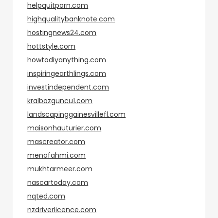
helpquitporn.com
highqualitybanknote.com
hostingnews24.com
hottstyle.com
howtodiyanything.com
inspiringearthlings.com
investindependent.com
kralbozguncu1.com
landscapinggainesvillefl.com
maisonhauturier.com
mascreator.com
menafahmi.com
mukhtarmeer.com
nascartoday.com
nqted.com
nzdriverlicence.com