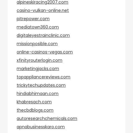
alpineskiracing2007.com
casino-vulkan-online.net
pitrepower.com
mediatown360.com
digitaleyestrainclinic.com
missionposible.com
online-casinos-vegas.com
xfinityrouterlogin.com
marketingjacks.com
topappliancereviews.com
trickytechupdates.com
hindiabhimaan.com
khabresach.com
thecbdblogs.com
autoresearchchemicals.com
apnabusinesskaro.com