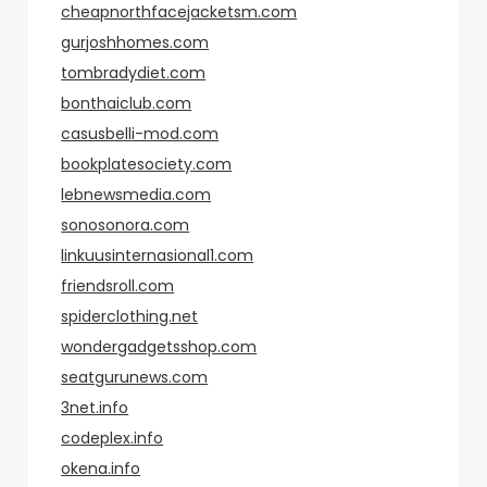
cheapnorthfacejacketsm.com
gurjoshhomes.com
tombradydiet.com
bonthaiclub.com
casusbelli-mod.com
bookplatesociety.com
lebnewsmedia.com
sonosonora.com
linkuusinternasional1.com
friendsroll.com
spiderclothing.net
wondergadgetsshop.com
seatgurunews.com
3net.info
codeplex.info
okena.info