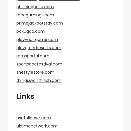
phishingbase.com
racegamings.com
primejackpotstay.com
pokugaa.com
playvaultgame.com
playgrandresorts.com
romsportal.com
sportsdocfestival.com
shestylestore.com
thingsiwontfinish.com
Links
usafullnewz.com
uktimenetwork.com