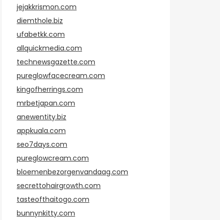
jejakkrismon.com
diemthole.biz
ufabetkk.com
allquickmedia.com
technewsgazette.com
pureglowfacecream.com
kingofherrings.com
mrbetjapan.com
anewentity.biz
appkuala.com
seo7days.com
pureglowcream.com
bloemenbezorgenvandaag.com
secrettohairgrowth.com
tasteofthaitogo.com
bunnynkitty.com