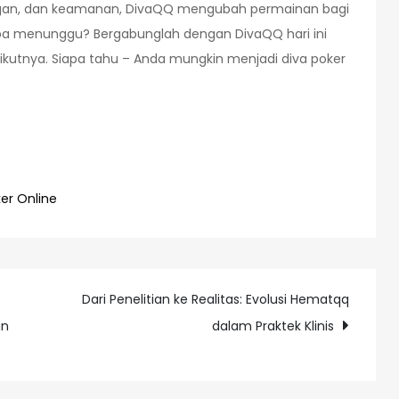
ngan, dan keamanan, DivaQQ mengubah permainan bagi
a menunggu? Bergabunglah dengan DivaQQ hari ini
ikutnya. Siapa tahu – Anda mungkin menjadi diva poker
er Online
Dari Penelitian ke Realitas: Evolusi Hematqq
in
dalam Praktek Klinis