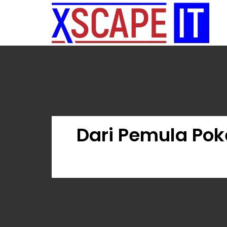
Skip
to
S
Ma
content
ya
Dari Pemula Pok