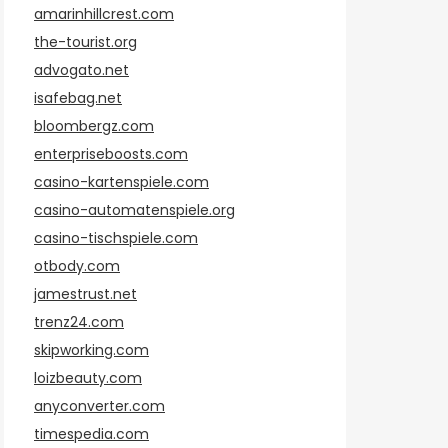
amarinhillcrest.com
the-tourist.org
advogato.net
isafebag.net
bloombergz.com
enterpriseboosts.com
casino-kartenspiele.com
casino-automatenspiele.org
casino-tischspiele.com
otbody.com
jamestrust.net
trenz24.com
skipworking.com
loizbeauty.com
anyconverter.com
timespedia.com