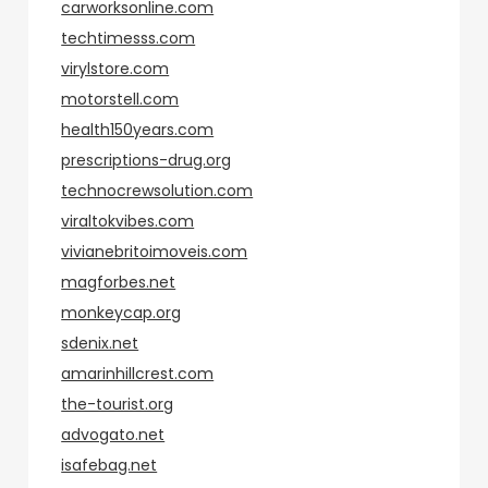
carworksonline.com
techtimesss.com
virylstore.com
motorstell.com
health150years.com
prescriptions-drug.org
technocrewsolution.com
viraltokvibes.com
vivianebritoimoveis.com
magforbes.net
monkeycap.org
sdenix.net
amarinhillcrest.com
the-tourist.org
advogato.net
isafebag.net