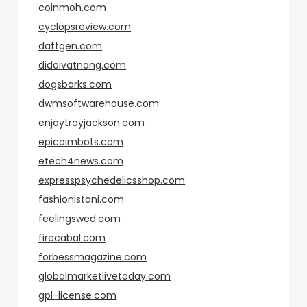
coinmoh.com
cyclopsreview.com
dattgen.com
didoivatnang.com
dogsbarks.com
dwmsoftwarehouse.com
enjoytroyjackson.com
epicaimbots.com
etech4news.com
expresspsychedelicsshop.com
fashionistani.com
feelingswed.com
firecabal.com
forbessmagazine.com
globalmarketlivetoday.com
gpl-license.com