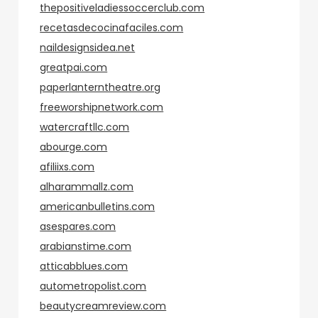
thepositiveladiessoccerclub.com
recetasdecocinafaciles.com
naildesignsidea.net
greatpai.com
paperlanterntheatre.org
freeworshipnetwork.com
watercraftllc.com
abourge.com
afiliixs.com
alharammallz.com
americanbulletins.com
asespares.com
arabianstime.com
atticabblues.com
autometropolist.com
beautycreamreview.com