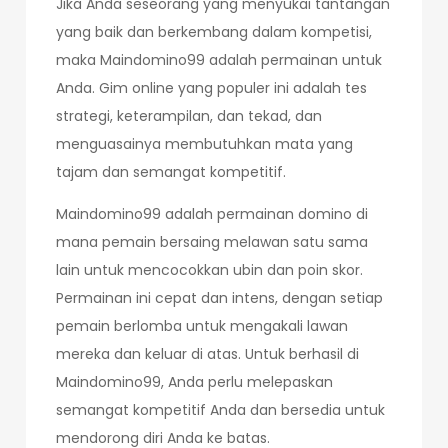
Jika Anda seseorang yang menyukai tantangan
yang baik dan berkembang dalam kompetisi,
maka Maindomino99 adalah permainan untuk
Anda. Gim online yang populer ini adalah tes
strategi, keterampilan, dan tekad, dan
menguasainya membutuhkan mata yang
tajam dan semangat kompetitif.
Maindomino99 adalah permainan domino di
mana pemain bersaing melawan satu sama
lain untuk mencocokkan ubin dan poin skor.
Permainan ini cepat dan intens, dengan setiap
pemain berlomba untuk mengakali lawan
mereka dan keluar di atas. Untuk berhasil di
Maindomino99, Anda perlu melepaskan
semangat kompetitif Anda dan bersedia untuk
mendorong diri Anda ke batas.