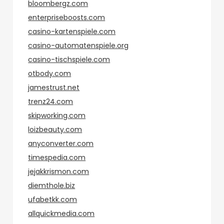
bloombergz.com
enterpriseboosts.com
casino-kartenspiele.com
casino-automatenspiele.org
casino-tischspiele.com
otbody.com
jamestrust.net
trenz24.com
skipworking.com
loizbeauty.com
anyconverter.com
timespedia.com
jejakkrismon.com
diemthole.biz
ufabetkk.com
allquickmedia.com