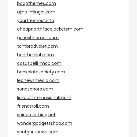
bogothemes.com
ajino-mingei.com
yourfreehost.info
cheapnorthfacejacketsm.com
gurjoshhomes.com
tombradydiet.com
bonthaiclub.com
casusbelli-mod.com
bookplatesociety.com
lebnewsmedia.com
sonosonora.com
linkuusinternasional1.com
friendsroll.com
spiderclothing.net
wondergadgetsshop.com
seatgurunews.com