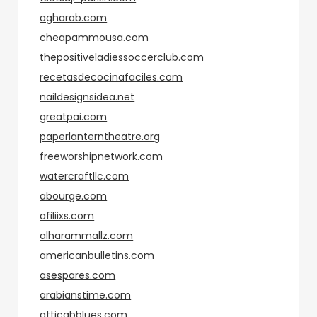
agharab.com
cheapammousa.com
thepositiveladiessoccerclub.com
recetasdecocinafaciles.com
naildesignsidea.net
greatpai.com
paperlanterntheatre.org
freeworshipnetwork.com
watercraftllc.com
abourge.com
afiliixs.com
alharammallz.com
americanbulletins.com
asespares.com
arabianstime.com
atticabblues.com