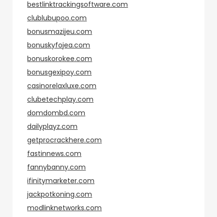
bestlinktrackingsoftware.com
clublubupoo.com
bonusmazijeu.com
bonuskyfojea.com
bonuskorokee.com
bonusgexipoy.com
casinorelaxluxe.com
clubetechplay.com
domdombd.com
dailyplayz.com
getprocrackhere.com
fastinnews.com
fannybanny.com
ifinitymarketer.com
jackpotkoning.com
modlinknetworks.com