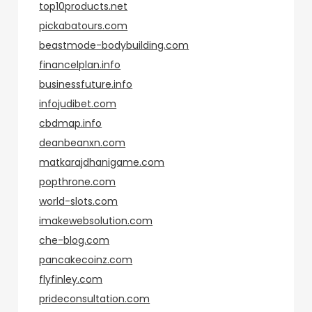
top10products.net
pickabatours.com
beastmode-bodybuilding.com
financelplan.info
businessfuture.info
infojudibet.com
cbdmap.info
deanbeanxn.com
matkarajdhanigame.com
popthrone.com
world-slots.com
imakewebsolution.com
che-blog.com
pancakecoinz.com
flyfinley.com
prideconsultation.com