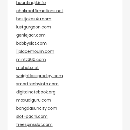
hountinglil.info
chakraaffirmations.net
bestjokes4u.com
lustgurgaon.com
geniejaar.com
bobbyslot.com
11placemoulin.com
mintz360.com
mohob.net
weightlossprodigy.com
smarttechyinfo.com
digitalnotebook.org
maxualguru.com
bongdasuncity.com
slot-pachi.com
freespinsslot.com