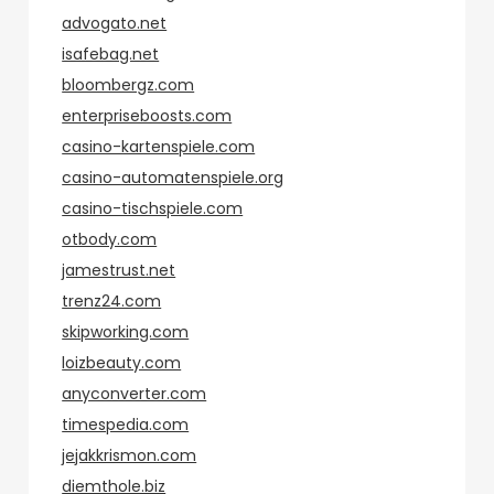
advogato.net
isafebag.net
bloombergz.com
enterpriseboosts.com
casino-kartenspiele.com
casino-automatenspiele.org
casino-tischspiele.com
otbody.com
jamestrust.net
trenz24.com
skipworking.com
loizbeauty.com
anyconverter.com
timespedia.com
jejakkrismon.com
diemthole.biz