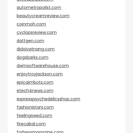
autometropolist.com
beautycreamreview.com
coinmoh.com
cyclopsreview.com
dattgen.com
didoivatnang.com
dogsbarks.com
dwmsoftwarehouse.com
enjoytroyjackson.com
epicaimbots.com
etech4news.com
expresspsychedelicsshop.com
fashionistani.com
feelingswed.com
firecabal.com
forbessmagazine.com