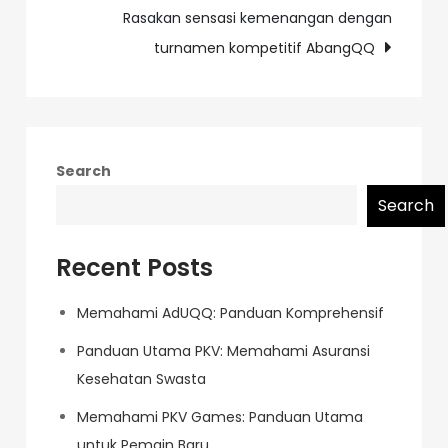
Rasakan sensasi kemenangan dengan
turnamen kompetitif AbangQQ
Search
Search
Recent Posts
Memahami AdUQQ: Panduan Komprehensif
Panduan Utama PKV: Memahami Asuransi
Kesehatan Swasta
Memahami PKV Games: Panduan Utama
untuk Pemain Baru