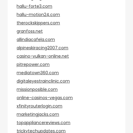
hallu-forte3.com
hallu-motion24.com
therockskippers.com
granfoss.net
allindiacafela.com
alpineskiracing2007.com
casino-vulkan-online.net
pitrepower.com
mediatown360.com
digitaleyestrainclinic.com
missionposible.com
online-casinos-vegas.com
xfinityrouterlogin.com
marketingjacks.com
topappliancereviews.com
trickytechupdates.com