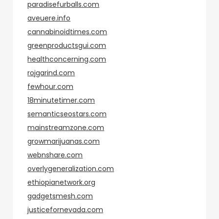
paradisefurballs.com
aveuere.info
cannabinoidtimes.com
greenproductsgui.com
healthconcerning.com
rojgarind.com
fewhour.com
18minutetimer.com
semanticseostars.com
mainstreamzone.com
growmarijuanas.com
webnshare.com
overlygeneralization.com
ethiopianetwork.org
gadgetsmesh.com
justicefornevada.com