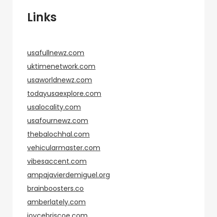
Links
usafullnewz.com
uktimenetwork.com
usaworldnewz.com
todayusaexplore.com
usalocality.com
usafournewz.com
thebalochhal.com
vehicularmaster.com
vibesaccent.com
ampajavierdemiguel.org
brainboosters.co
amberlately.com
joycebriscoe.com