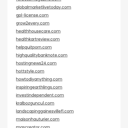
globalmarketlivetoday.com
gpl-license.com
grow2every.com
healthhousecare.com
healthkartreview.com
helpquitporn.com
highqualitybanknote.com
hostingnews24.com
hottstyle.com
howtodiyanything.com
inspiringearthlings.com
investindependent.com
kralbozguncu1.com
landscapinggainesvillefl.com
maisonhauturier.com
mascreator.com