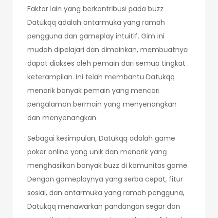
Faktor lain yang berkontribusi pada buzz
Datukqq adalah antarmuka yang ramah
pengguna dan gameplay intuitif. Gim ini
mudah dipelajari dan dimainkan, membuatnya
dapat diakses oleh pemain dari semua tingkat
keterampilan. Ini telah membantu Datukqq
menarik banyak pemain yang mencari
pengalaman bermain yang menyenangkan
dan menyenangkan.
Sebagai kesimpulan, Datukqq adalah game
poker online yang unik dan menarik yang
menghasilkan banyak buzz di komunitas game.
Dengan gameplaynya yang serba cepat, fitur
sosial, dan antarmuka yang ramah pengguna,
Datukqq menawarkan pandangan segar dan