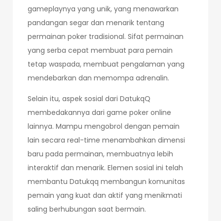
gameplaynya yang unik, yang menawarkan
pandangan segar dan menarik tentang
permainan poker tradisional. Sifat permainan
yang serba cepat membuat para pemain
tetap waspada, membuat pengalaman yang
mendebarkan dan memompa adrenalin.
Selain itu, aspek sosial dari DatukqQ
membedakannya dari game poker online
lainnya. Mampu mengobrol dengan pemain
lain secara real-time menambahkan dimensi
baru pada permainan, membuatnya lebih
interaktif dan menarik. Elemen sosial ini telah
membantu Datukqq membangun komunitas
pemain yang kuat dan aktif yang menikmati
saling berhubungan saat bermain.