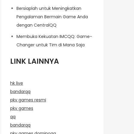
Bersiaplah untuk Meningkatkan
Pengalaman Bermain Game Anda
dengan CentralQQ
Membuka Kekuatan IMCQQ: Game-
Changer untuk Tim di Mana Saja
LINK LAINNYA
hk live
bandarqq
pkv games resmi
pkv games
qq
bandarqq
pkv games dominoqq