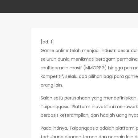
[ad_1]
Game online telah menjadi industri besar da
seluruh dunia menikmati beragam permainan s
multipemain masif (MMORPG) hingga perm
kompetitif, selalu ada pilihan bagi para g
orang lain.
Salah satu perusahaan yang mendefinisikan
Taipanqqasia. Platform inovatif ini menawar
berbasis keterampilan, dan hadiah uang nyat
Pada intinya, Taipanqqasia adalah platfor
terhubung dengan teman dan pemain lain da