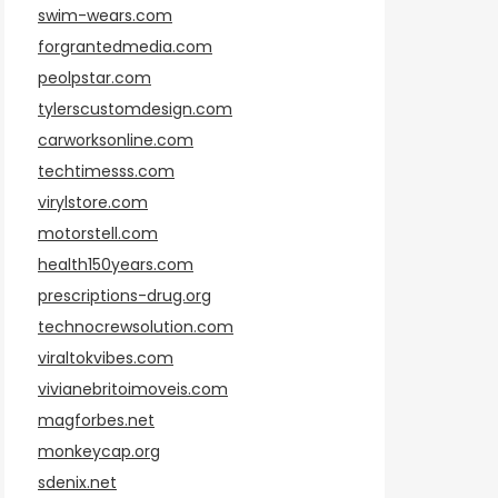
swim-wears.com
forgrantedmedia.com
peolpstar.com
tylerscustomdesign.com
carworksonline.com
techtimesss.com
virylstore.com
motorstell.com
health150years.com
prescriptions-drug.org
technocrewsolution.com
viraltokvibes.com
vivianebritoimoveis.com
magforbes.net
monkeycap.org
sdenix.net