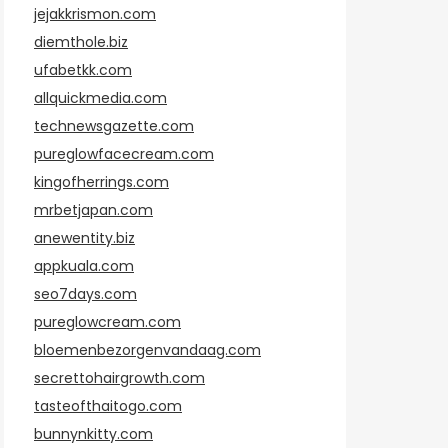
jejakkrismon.com
diemthole.biz
ufabetkk.com
allquickmedia.com
technewsgazette.com
pureglowfacecream.com
kingofherrings.com
mrbetjapan.com
anewentity.biz
appkuala.com
seo7days.com
pureglowcream.com
bloemenbezorgenvandaag.com
secrettohairgrowth.com
tasteofthaitogo.com
bunnynkitty.com