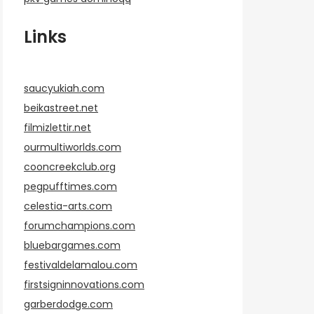
Links
saucyukiah.com
beikastreet.net
filmizlettir.net
ourmultiworlds.com
cooncreekclub.org
pegpufftimes.com
celestia-arts.com
forumchampions.com
bluebargames.com
festivaldelamalou.com
firstsigninnovations.com
garberdodge.com