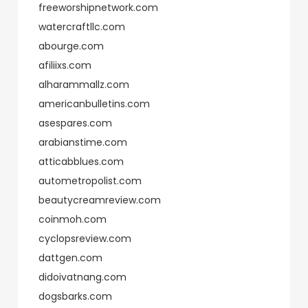
freeworshipnetwork.com
watercraftllc.com
abourge.com
afiliixs.com
alharammallz.com
americanbulletins.com
asespares.com
arabianstime.com
atticabblues.com
autometropolist.com
beautycreamreview.com
coinmoh.com
cyclopsreview.com
dattgen.com
didoivatnang.com
dogsbarks.com