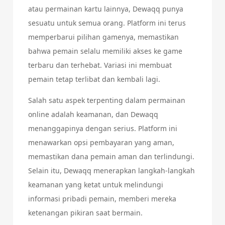
atau permainan kartu lainnya, Dewaqq punya
sesuatu untuk semua orang. Platform ini terus
memperbarui pilihan gamenya, memastikan
bahwa pemain selalu memiliki akses ke game
terbaru dan terhebat. Variasi ini membuat
pemain tetap terlibat dan kembali lagi.
Salah satu aspek terpenting dalam permainan
online adalah keamanan, dan Dewaqq
menanggapinya dengan serius. Platform ini
menawarkan opsi pembayaran yang aman,
memastikan dana pemain aman dan terlindungi.
Selain itu, Dewaqq menerapkan langkah-langkah
keamanan yang ketat untuk melindungi
informasi pribadi pemain, memberi mereka
ketenangan pikiran saat bermain.