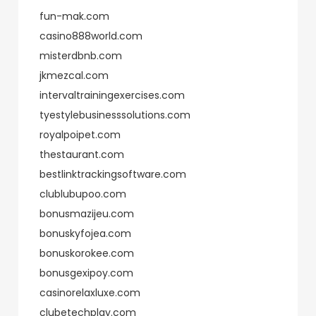
fun-mak.com
casino888world.com
misterdbnb.com
jkmezcal.com
intervaltrainingexercises.com
tyestylebusinesssolutions.com
royalpoipet.com
thestaurant.com
bestlinktrackingsoftware.com
clublubupoo.com
bonusmazijeu.com
bonuskyfojea.com
bonuskorokee.com
bonusgexipoy.com
casinorelaxluxe.com
clubetechplay.com