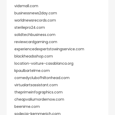
vidsmall.com
businessnews2day.com
worldnewsrecords.com
sterilepro24.com
solidtechbusiness.com
reviewcardgaming.com
experiencedexpertstowingservice.com
blackheadsshop.com
location-voiture-casablanca.org
kpaulbartelme.com
comedyclubofhiltonhead.com
virtualartsassistant.com
theprimeinfographics.com
cheapvaliumordernow.com
beenime.com
sodecia-kemmerich.com