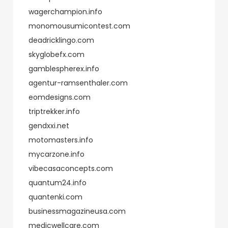
wagerchampion.info
monomousumicontest.com
deadricklingo.com
skyglobefx.com
gamblespherex.info
agentur-ramsenthaler.com
eomdesigns.com
triptrekker.info
gendxxi.net
motomasters.info
mycarzone.info
vibecasaconcepts.com
quantum24.info
quantenki.com
businessmagazineusa.com
medicwellcare.com