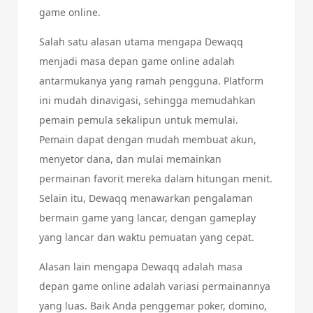
game online.
Salah satu alasan utama mengapa Dewaqq
menjadi masa depan game online adalah
antarmukanya yang ramah pengguna. Platform
ini mudah dinavigasi, sehingga memudahkan
pemain pemula sekalipun untuk memulai.
Pemain dapat dengan mudah membuat akun,
menyetor dana, dan mulai memainkan
permainan favorit mereka dalam hitungan menit.
Selain itu, Dewaqq menawarkan pengalaman
bermain game yang lancar, dengan gameplay
yang lancar dan waktu pemuatan yang cepat.
Alasan lain mengapa Dewaqq adalah masa
depan game online adalah variasi permainannya
yang luas. Baik Anda penggemar poker, domino,