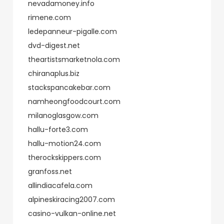
nevadamoney.info
rimene.com
ledepanneur-pigalle.com
dvd-digest.net
theartistsmarketnola.com
chiranaplus.biz
stackspancakebar.com
namheongfoodcourt.com
milanoglasgow.com
hallu-forte3.com
hallu-motion24.com
therockskippers.com
granfoss.net
allindiacafela.com
alpineskiracing2007.com
casino-vulkan-online.net