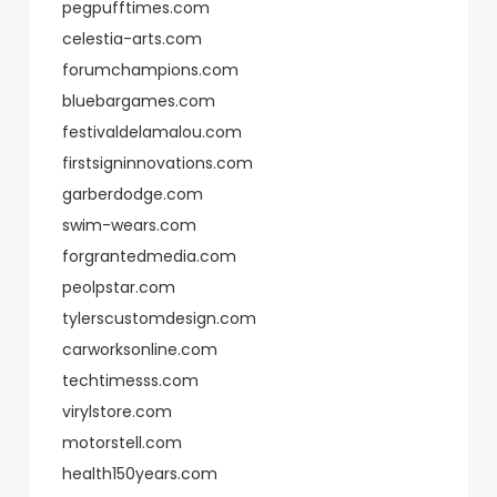
pegpufftimes.com
celestia-arts.com
forumchampions.com
bluebargames.com
festivaldelamalou.com
firstsigninnovations.com
garberdodge.com
swim-wears.com
forgrantedmedia.com
peolpstar.com
tylerscustomdesign.com
carworksonline.com
techtimesss.com
virylstore.com
motorstell.com
health150years.com