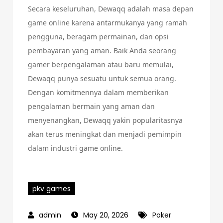
Secara keseluruhan, Dewaqq adalah masa depan
game online karena antarmukanya yang ramah
pengguna, beragam permainan, dan opsi
pembayaran yang aman. Baik Anda seorang
gamer berpengalaman atau baru memulai,
Dewaqq punya sesuatu untuk semua orang.
Dengan komitmennya dalam memberikan
pengalaman bermain yang aman dan
menyenangkan, Dewaqq yakin popularitasnya
akan terus meningkat dan menjadi pemimpin
dalam industri game online.
pkv games
May 20, 2026
Poker