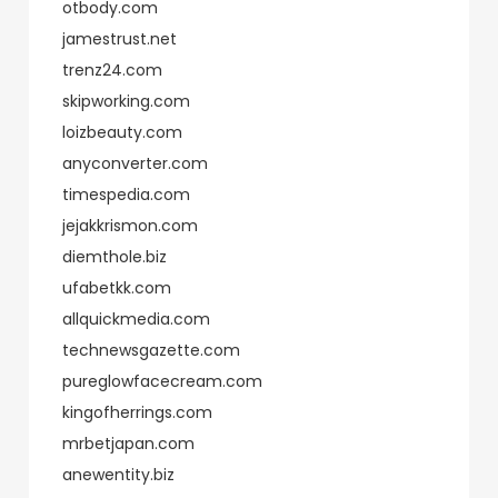
otbody.com
jamestrust.net
trenz24.com
skipworking.com
loizbeauty.com
anyconverter.com
timespedia.com
jejakkrismon.com
diemthole.biz
ufabetkk.com
allquickmedia.com
technewsgazette.com
pureglowfacecream.com
kingofherrings.com
mrbetjapan.com
anewentity.biz