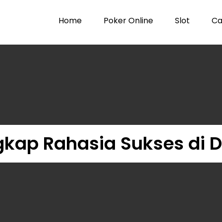
Home
Poker Online
Slot
Ca
lot Gacor dengan Deposit Pulsa:
inkan slot gacor dengan deposit pulsa sebagai solusi terbaik u
ng mudah dan cepat.
kap Rahasia Sukses di 