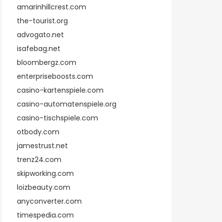
amarinhillcrest.com
the-tourist.org
advogato.net
isafebag.net
bloombergz.com
enterpriseboosts.com
casino-kartenspiele.com
casino-automatenspiele.org
casino-tischspiele.com
otbody.com
jamestrust.net
trenz24.com
skipworking.com
loizbeauty.com
anyconverter.com
timespedia.com