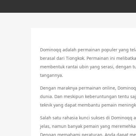
Dominoqq adalah permainan populer yang tel
berasal dari Tiongkok. Permainan ini meliba
membentuk rantai ubin yang serasi, dengan 
tangannya.
Dengan maraknya permainan online, Dominoqq
dunia. Dan meskipun keberuntungan tentu saja
teknik yang dapat membantu pemain meningka
Salah satu rahasia kunci sukses di Dominoqq
jelas, namun banyak pemain yang meremehkan
Dengan memahami peraturan, Anda dapat mem