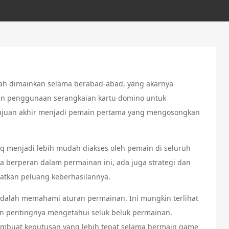
ah dimainkan selama berabad-abad, yang akarnya
tkan penggunaan serangkaian kartu domino untuk
tujuan akhir menjadi pemain pertama yang mengosongkan
 menjadi lebih mudah diakses oleh pemain di seluruh
 berperan dalam permainan ini, ada juga strategi dan
tkan peluang keberhasilannya.
 adalah memahami aturan permainan. Ini mungkin terlihat
 pentingnya mengetahui seluk beluk permainan.
buat keputusan yang lebih tepat selama bermain game