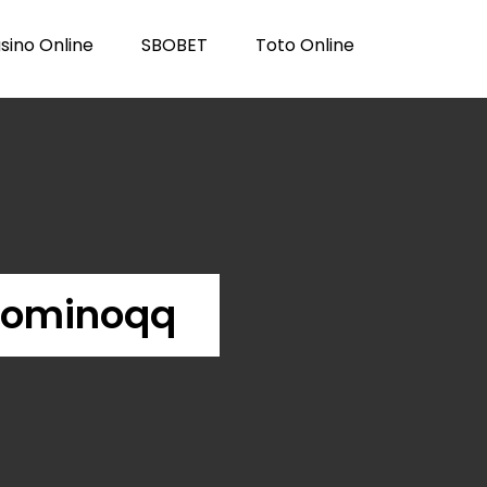
sino Online
SBOBET
Toto Online
 Solusi Terbaik untuk Menang
ntuk menang. Nikmati permainan yang seru dengan transaksi
Dominoqq