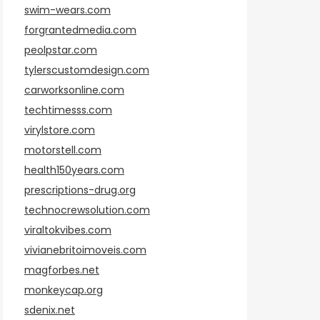
swim-wears.com
forgrantedmedia.com
peolpstar.com
tylerscustomdesign.com
carworksonline.com
techtimesss.com
virylstore.com
motorstell.com
health150years.com
prescriptions-drug.org
technocrewsolution.com
viraltokvibes.com
vivianebritoimoveis.com
magforbes.net
monkeycap.org
sdenix.net