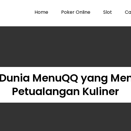
Home
Poker Online
Slot
Ca
lot Gacor dengan Deposit Pulsa:
inkan slot gacor dengan deposit pulsa sebagai solusi terbaik
ng mudah dan cepat.
i Dunia MenuQQ yang Me
Petualangan Kuliner