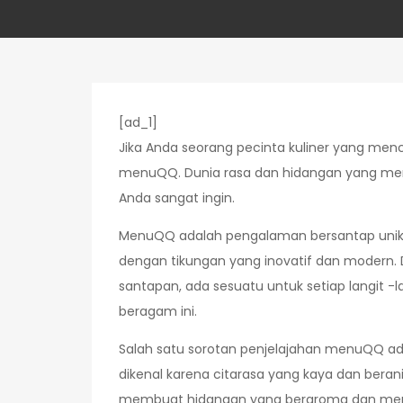
[ad_1]
Jika Anda seorang pecinta kuliner yang mencar
menuQQ. Dunia rasa dan hidangan yang me
Anda sangat ingin.
MenuQQ adalah pengalaman bersantap unik
dengan tikungan yang inovatif dan modern. 
santapan, ada sesuatu untuk setiap langit 
beragam ini.
Salah satu sorotan penjelajahan menuQQ ada
dikenal karena citarasa yang kaya dan ber
membuat hidangan yang beraroma dan memu