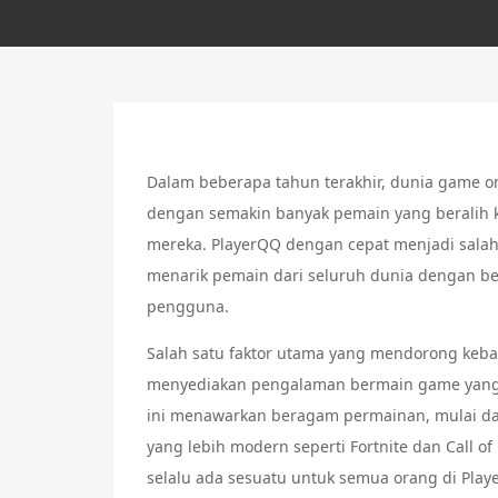
Dalam beberapa tahun terakhir, dunia game on
dengan semakin banyak pemain yang beralih 
mereka. PlayerQQ dengan cepat menjadi salah 
menarik pemain dari seluruh dunia dengan 
pengguna.
Salah satu faktor utama yang mendorong keba
menyediakan pengalaman bermain game yang 
ini menawarkan beragam permainan, mulai dari 
yang lebih modern seperti Fortnite dan Call 
selalu ada sesuatu untuk semua orang di Pla