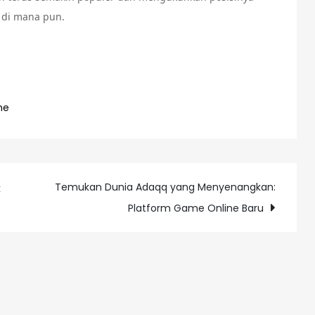
 di mana pun.
ne
Temukan Dunia Adaqq yang Menyenangkan:
k
Platform Game Online Baru