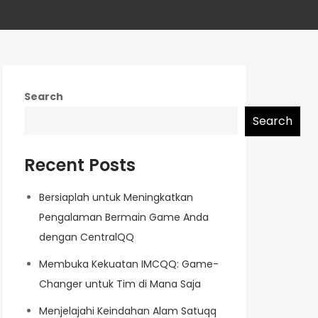
Search
Search
Recent Posts
Bersiaplah untuk Meningkatkan
Pengalaman Bermain Game Anda
dengan CentralQQ
Membuka Kekuatan IMCQQ: Game-
Changer untuk Tim di Mana Saja
Menjelajahi Keindahan Alam Satuqq