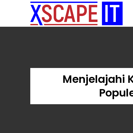
Skip
to
S
Ma
content
ya
Menjelajahi 
Popule