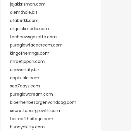
jejakkrismon.com
diemthole.biz
ufabetkk.com
allquickmedia.com
technewsgazette.com
pureglowfacecream.com
kingofherrings.com
mrbetjapan.com
anewentity.biz
appkuala.com
seo7days.com
pureglowcream.com
bloemenbezorgenvandaag.com
secrettohairgrowth.com
tasteofthaitogo.com
bunnynkitty.com