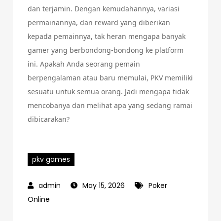
dan terjamin. Dengan kemudahannya, variasi
permainannya, dan reward yang diberikan
kepada pemainnya, tak heran mengapa banyak
gamer yang berbondong-bondong ke platform
ini. Apakah Anda seorang pemain
berpengalaman atau baru memulai, PKV memiliki
sesuatu untuk semua orang. Jadi mengapa tidak
mencobanya dan melihat apa yang sedang ramai
dibicarakan?
pkv games
May 15, 2026
Poker
Online