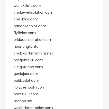
world-slots.com
imakewebsolution.com
che-blog.com
pancakecoinz.com
flyfinley.com
prideconsultation.com
hountinglil.info
chakraaffirmations.net
bestjokes4u.com
lustgurgaon.com
geniejaar.com
bobbyslot.com
11placemoulin.com
mintz360.com
mohob.net
weightlossprodigy.com