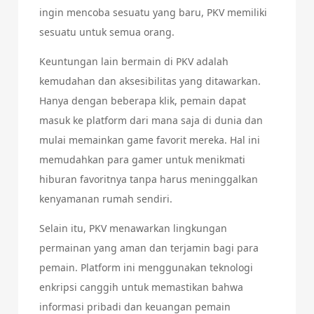
ingin mencoba sesuatu yang baru, PKV memiliki
sesuatu untuk semua orang.
Keuntungan lain bermain di PKV adalah
kemudahan dan aksesibilitas yang ditawarkan.
Hanya dengan beberapa klik, pemain dapat
masuk ke platform dari mana saja di dunia dan
mulai memainkan game favorit mereka. Hal ini
memudahkan para gamer untuk menikmati
hiburan favoritnya tanpa harus meninggalkan
kenyamanan rumah sendiri.
Selain itu, PKV menawarkan lingkungan
permainan yang aman dan terjamin bagi para
pemain. Platform ini menggunakan teknologi
enkripsi canggih untuk memastikan bahwa
informasi pribadi dan keuangan pemain