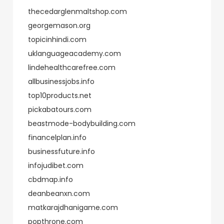
thecedarglenmaltshop.com
georgemason.org
topicinhindi.com
uklanguageacademy.com
lindehealthcarefree.com
allbusinessjobs.info
top10products.net
pickabatours.com
beastmode-bodybuilding.com
financelplan.info
businessfuture.info
infojudibet.com
cbdmap.info
deanbeanxn.com
matkarajdhanigame.com
popthrone.com