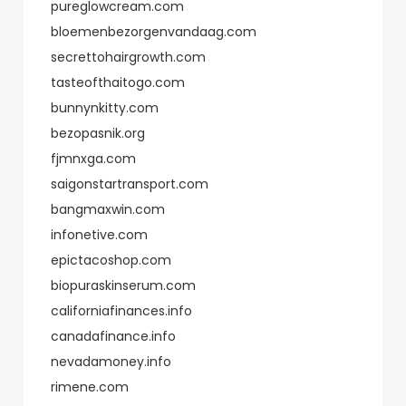
pureglowcream.com
bloemenbezorgenvandaag.com
secrettohairgrowth.com
tasteofthaitogo.com
bunnynkitty.com
bezopasnik.org
fjmnxga.com
saigonstartransport.com
bangmaxwin.com
infonetive.com
epictacoshop.com
biopuraskinserum.com
californiafinances.info
canadafinance.info
nevadamoney.info
rimene.com