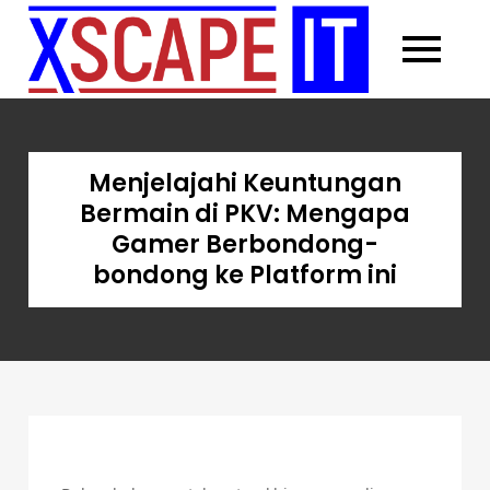
Skip
to
Slot
Mainkan slot
content
gacor
Gacor
dengan
deposit pulsa
denga
sebagai
solusi terbaik
Deposi
Menjelajahi Keuntungan
untuk
menang.
Pulsa:
Bermain di PKV: Mengapa
Nikmati
permainan
Gamer Berbondong-
Solusi
yang seru
bondong ke Platform ini
Terbai
dengan
transaksi
untuk
yang mudah
dan cepat.
Menan