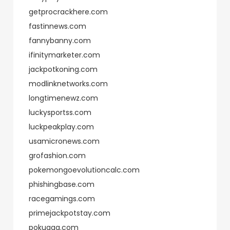
getprocrackhere.com
fastinnews.com
fannybanny.com
ifinitymarketer.com
jackpotkoning.com
modlinknetworks.com
longtimenewz.com
luckysportss.com
luckpeakplay.com
usamicronews.com
grofashion.com
pokemongoevolutioncalc.com
phishingbase.com
racegamings.com
primejackpotstay.com
pokugaa.com