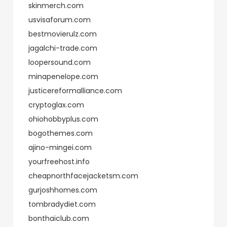
skinmerch.com
usvisaforum.com
bestmovierulz.com
jagalchi-trade.com
loopersound.com
minapenelope.com
justicereformalliance.com
cryptoglax.com
ohiohobbyplus.com
bogothemes.com
ajino-mingei.com
yourfreehost.info
cheapnorthfacejacketsm.com
gurjoshhomes.com
tombradydiet.com
bonthaiclub.com