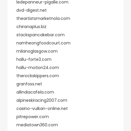
ledepanneur-pigalle.com
dvd-digest.net
theartistsmarketnola.com
chiranaplus.biz
stackspancakebar.com
namheongfoodcourt.com
milanoglasgow.com
hallu-forte3.com
hallu-motion24.com
therockskippers.com
granfoss.net
allindiacafela.com
alpineskiracing2007.com
casino-vulkan-online.net
pitrepower.com
mediatown360.com