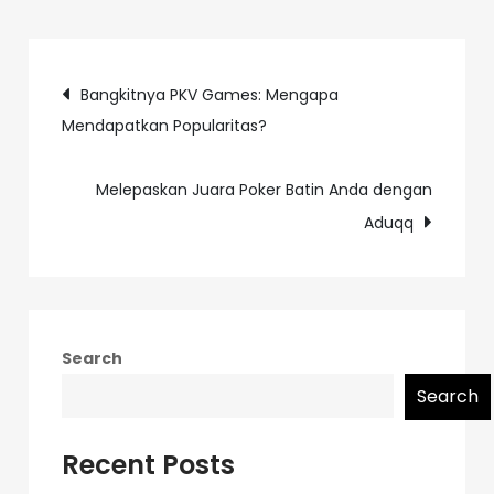
Post
Bangkitnya PKV Games: Mengapa
Mendapatkan Popularitas?
navigation
Melepaskan Juara Poker Batin Anda dengan
Aduqq
Search
Search
Recent Posts