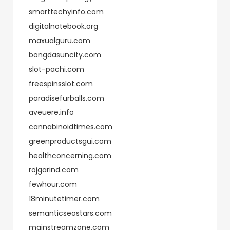
smarttechyinfo.com
digitalnotebook.org
maxualguru.com
bongdasuncity.com
slot-pachi.com
freespinsslot.com
paradisefurballs.com
aveuere.info
cannabinoidtimes.com
greenproductsgui.com
healthconcerning.com
rojgarind.com
fewhour.com
18minutetimer.com
semanticseostars.com
mainstreamzone.com