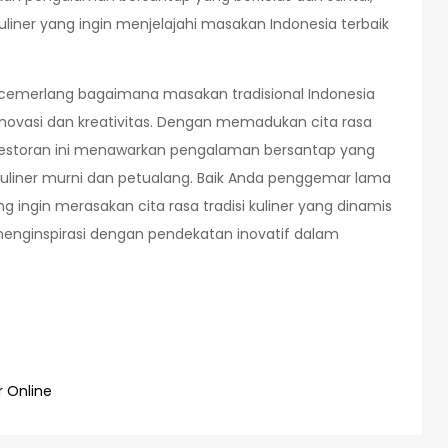
uliner yang ingin menjelajahi masakan Indonesia terbaik
cemerlang bagaimana masakan tradisional Indonesia
 inovasi dan kreativitas. Dengan memadukan cita rasa
 restoran ini menawarkan pengalaman bersantap yang
 kuliner murni dan petualang. Baik Anda penggemar lama
ingin merasakan cita rasa tradisi kuliner yang dinamis
enginspirasi dengan pendekatan inovatif dalam
r Online