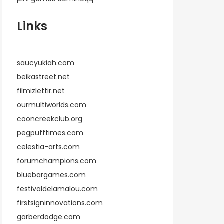
Links
saucyukiah.com
beikastreet.net
filmizlettir.net
ourmultiworlds.com
cooncreekclub.org
pegpufftimes.com
celestia-arts.com
forumchampions.com
bluebargames.com
festivaldelamalou.com
firstsigninnovations.com
garberdodge.com