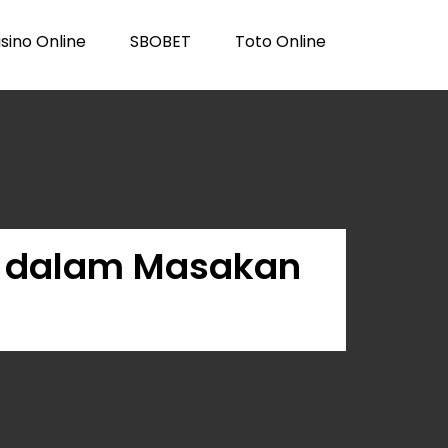
sino Online
SBOBET
Toto Online
 Solusi Terbaik untuk Menang
 untuk menang. Nikmati permainan yang seru dengan transaksi
i dalam Masakan