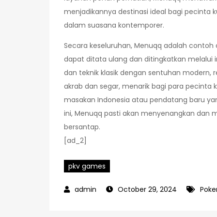
menjadikannya destinasi ideal bagi pecinta k
dalam suasana kontemporer.
Secara keseluruhan, Menuqq adalah contoh 
dapat ditata ulang dan ditingkatkan melalui
dan teknik klasik dengan sentuhan modern,
akrab dan segar, menarik bagi para pecinta
masakan Indonesia atau pendatang baru yang 
ini, Menuqq pasti akan menyenangkan dan m
bersantap.
[ad_2]
pkv games
October 29, 2024
Poke