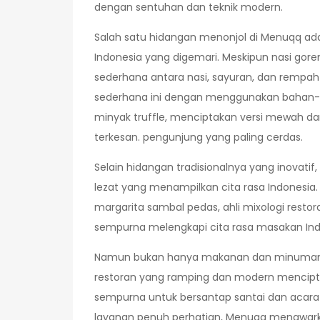
dengan sentuhan dan teknik modern.
Salah satu hidangan menonjol di Menuqq adal
Indonesia yang digemari. Meskipun nasi gore
sederhana antara nasi, sayuran, dan rem
sederhana ini dengan menggunakan bahan-ba
minyak truffle, menciptakan versi mewah 
terkesan. pengunjung yang paling cerdas.
Selain hidangan tradisionalnya yang inovati
lezat yang menampilkan cita rasa Indonesia.
margarita sambal pedas, ahli mixologi rest
sempurna melengkapi cita rasa masakan Ind
Namun bukan hanya makanan dan minumann
restoran yang ramping dan modern mencip
sempurna untuk bersantap santai dan acara
layanan penuh perhatian, Menuqq menawark