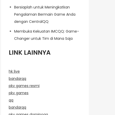
Bersiaplah untuk Meningkatkan
Pengalaman Bermain Game Anda
dengan CentralQQ
Membuka Kekuatan IMCQQ: Game-
Changer untuk Tim di Mana Saja
LINK LAINNYA
hk live
bandarqq
pkv games resmi
pkv games
qq
bandarqq
pkv games dominoqq