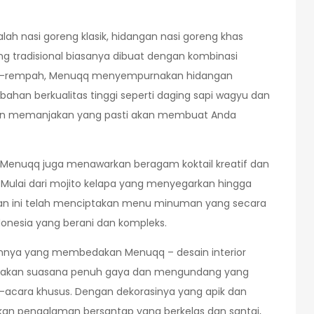
ah nasi goreng klasik, hidangan nasi goreng khas
ng tradisional biasanya dibuat dengan kombinasi
pah-rempah, Menuqq menyempurnakan hidangan
han berkualitas tinggi seperti daging sapi wagyu dan
dan memanjakan yang pasti akan membuat Anda
f, Menuqq juga menawarkan beragam koktail kreatif dan
 Mulai dari mojito kelapa yang menyegarkan hingga
oran ini telah menciptakan menu minuman yang secara
onesia yang berani dan kompleks.
ya yang membedakan Menuqq – desain interior
takan suasana penuh gaya dan mengundang yang
-acara khusus. Dengan dekorasinya yang apik dan
an pengalaman bersantap yang berkelas dan santai,