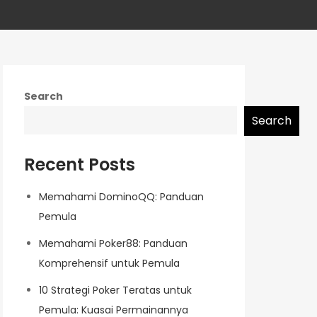
Search
Search
Recent Posts
Memahami DominoQQ: Panduan
Pemula
Memahami Poker88: Panduan
Komprehensif untuk Pemula
10 Strategi Poker Teratas untuk
Pemula: Kuasai Permainannya