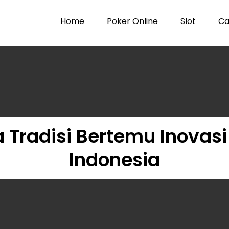
Home
Poker Online
Slot
Ca
lot Gacor dengan Deposit Pulsa:
inkan slot gacor dengan deposit pulsa sebagai solusi terbaik
ng mudah dan cepat.
 Tradisi Bertemu Inovas
Indonesia