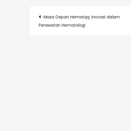
Post
Masa Depan Hematqq: Inovasi dalam
Perawatan Hematologi
navigation