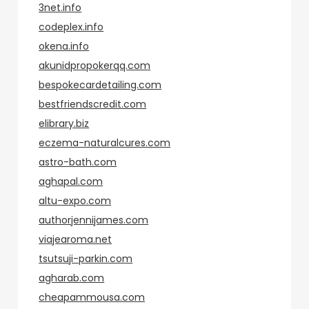
3net.info
codeplex.info
okena.info
akunidpropokerqq.com
bespokecardetailing.com
bestfriendscredit.com
elibrary.biz
eczema-naturalcures.com
astro-bath.com
aghapal.com
altu-expo.com
authorjennijames.com
viajearoma.net
tsutsuji-parkin.com
agharab.com
cheapammousa.com