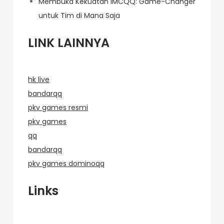
Membuka Kekuatan IMCQQ: Game-Changer
untuk Tim di Mana Saja
LINK LAINNYA
hk live
bandarqq
pkv games resmi
pkv games
qq
bandarqq
pkv games dominoqq
Links