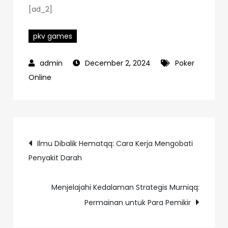
[ad_2]
pkv games
December 2, 2024
Poker
Online
Post
Ilmu Dibalik Hematqq: Cara Kerja Mengobati
Penyakit Darah
navigation
Menjelajahi Kedalaman Strategis Murniqq:
Permainan untuk Para Pemikir