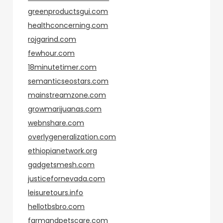
greenproductsgui.com
healthconcerning.com
rojgarind.com
fewhour.com
18minutetimer.com
semanticseostars.com
mainstreamzone.com
growmarijuanas.com
webnshare.com
overlygeneralization.com
ethiopianetwork.org
gadgetsmesh.com
justicefornevada.com
leisuretours.info
hellotbsbro.com
farmandpetscare.com