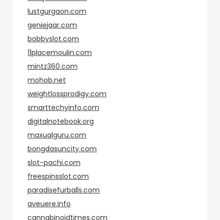
lustgurgaon.com
geniejaar.com
bobbyslot.com
11placemoulin.com
mintz360.com
mohob.net
weightlossprodigy.com
smarttechyinfo.com
digitalnotebook.org
maxualguru.com
bongdasuncity.com
slot-pachi.com
freespinsslot.com
paradisefurballs.com
aveuere.info
cannabinoidtimes.com