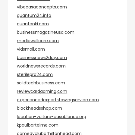
vibecasaconcepts.com
quantum24.info
quantenki.com
businessmagazineusa.com
medicwellcare.com
vidsmall.com
businessnews2day.com
worldnewsrecords.com
sterilepro24.com
solidtechbusiness.com
reviewcardgaming.com
experiencedexpertstowingservice.com
blackheadsshop.com
location-voiture-casablanca.org
kpaulbartelme.com
comedyclubofhiltonhead.com