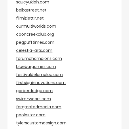
saucyukiah.com
beikastreet.net
filmizlettir.net
ourmultiworlds.com
cooncreekclub.org
pegpufftimes.com
celestia-arts.com
forumchampions.com
bluebargames.com
festivaldelamalou.com
firstsigninnovations.com
garberdodge.com
swim-wears.com
forgrantedmedia.com
peolpstar.com
tylerscustomdesign.com