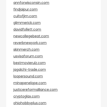
annforwisconsin.com
findjaipur.com
cultofjim.com
glimmerick.com
davidfollett.com
newcollegebeat.com
reverbnewyork.com
skinmerch.com
usvisaforum.com
bestmovierulz.com
jagalchi-trade.com
loopersound.com
minapenelope.com
justicereformalliance.com
cryptoglax.com
ohiohobbyplus.com