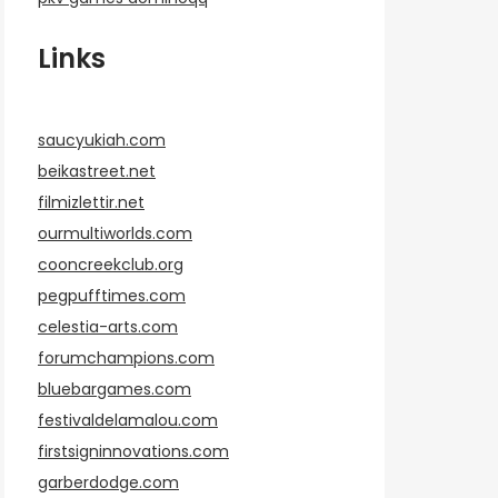
Links
saucyukiah.com
beikastreet.net
filmizlettir.net
ourmultiworlds.com
cooncreekclub.org
pegpufftimes.com
celestia-arts.com
forumchampions.com
bluebargames.com
festivaldelamalou.com
firstsigninnovations.com
garberdodge.com