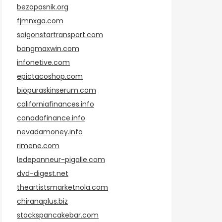
bezopasnik.org
fjmnxga.com
saigonstartransport.com
bangmaxwin.com
infonetive.com
epictacoshop.com
biopuraskinserum.com
californiafinances.info
canadafinance.info
nevadamoney.info
rimene.com
ledepanneur-pigalle.com
dvd-digest.net
theartistsmarketnola.com
chiranaplus.biz
stackspancakebar.com