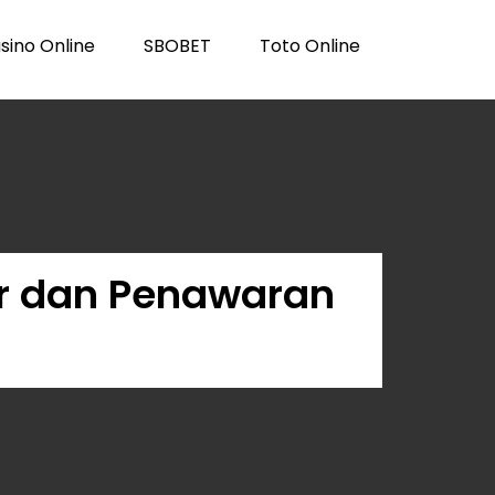
sino Online
SBOBET
Toto Online
 Solusi Terbaik untuk Menang
 untuk menang. Nikmati permainan yang seru dengan transaksi
ur dan Penawaran