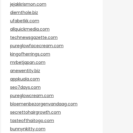
jejakkrismon.com
diemthole.biz
ufabetkk.com
allquickmedia.com
technewsgazette.com
pureglowfacecream.com
kingofherrings.com
mrbetjapan.com
anewentity.biz
appkuala.com
seo7days.com
pureglowcream.com
bloemenbezorgenvandaag.com
secrettohairgrowth.com
tasteofthaitogo.com
bunnynkitty.com