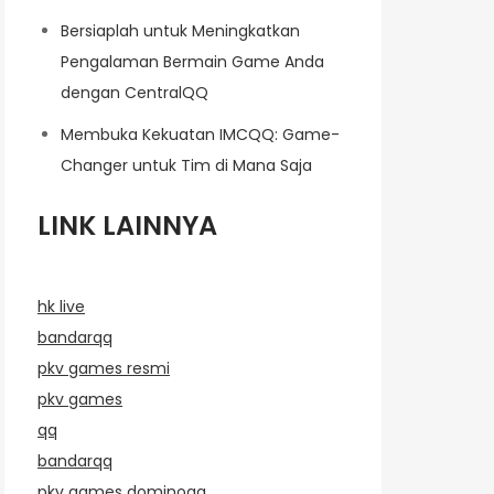
Bersiaplah untuk Meningkatkan
Pengalaman Bermain Game Anda
dengan CentralQQ
Membuka Kekuatan IMCQQ: Game-
Changer untuk Tim di Mana Saja
LINK LAINNYA
hk live
bandarqq
pkv games resmi
pkv games
qq
bandarqq
pkv games dominoqq