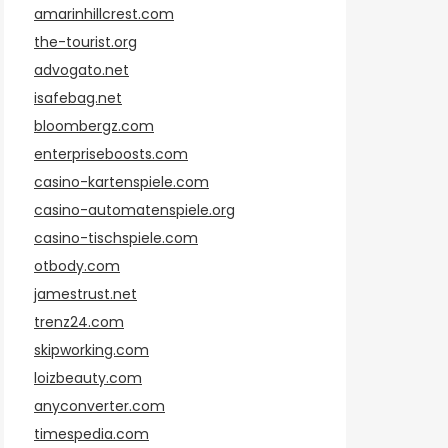
amarinhillcrest.com
the-tourist.org
advogato.net
isafebag.net
bloombergz.com
enterpriseboosts.com
casino-kartenspiele.com
casino-automatenspiele.org
casino-tischspiele.com
otbody.com
jamestrust.net
trenz24.com
skipworking.com
loizbeauty.com
anyconverter.com
timespedia.com