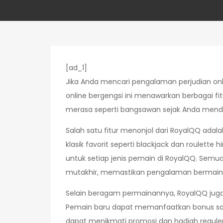
[ad_1]
Jika Anda mencari pengalaman perjudian onl
online bergengsi ini menawarkan berbagai f
merasa seperti bangsawan sejak Anda menda
Salah satu fitur menonjol dari RoyalQQ adal
klasik favorit seperti blackjack dan roulette 
untuk setiap jenis pemain di RoyalQQ. Semu
mutakhir, memastikan pengalaman bermain g
Selain beragam permainannya, RoyalQQ juga
Pemain baru dapat memanfaatkan bonus sa
dapat menikmati promosi dan hadiah regul