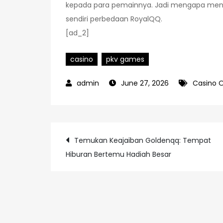
kepada para pemainnya. Jadi mengapa menun
sendiri perbedaan RoyalQQ.
[ad_2]
casino
pkv games
June 27, 2026
Casino O
Post
Temukan Keajaiban Goldenqq: Tempat
Hiburan Bertemu Hadiah Besar
navigation