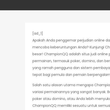
[ad_1]
Apakah Anda penggemar perjudian online da
mencoba keberuntungan Anda? Kunjungi C
besar! ChampionQQ adalah situs judi onli
permainan, termasuk poker, domino, dan be
yang ramah pengguna dan sistem pembaya
tepat bagi pemula dan pemain berpengalama
Salah satu alasan utama mengapa ChampionQ
variasi permainannya yang sangat banyak. B
poker atau domino, atau Anda lebih menyuka
ChampionQQ memiliki sesuatu untuk semua o