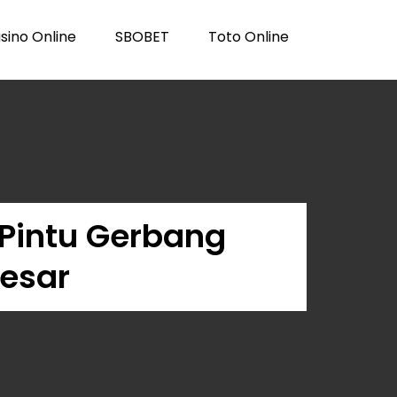
sino Online
SBOBET
Toto Online
 Solusi Terbaik untuk Menang
 untuk menang. Nikmati permainan yang seru dengan transaksi
intu Gerbang
esar