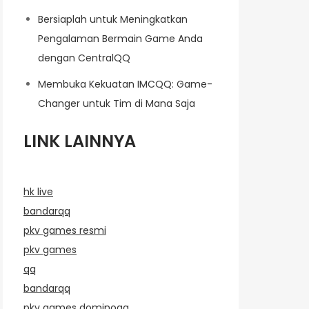
Bersiaplah untuk Meningkatkan
Pengalaman Bermain Game Anda
dengan CentralQQ
Membuka Kekuatan IMCQQ: Game-
Changer untuk Tim di Mana Saja
LINK LAINNYA
hk live
bandarqq
pkv games resmi
pkv games
qq
bandarqq
pkv games dominoqq