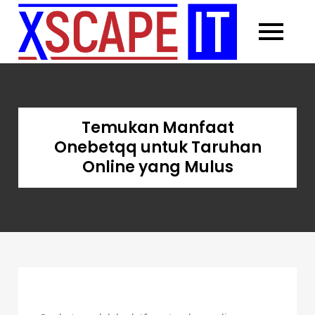
Skip
to
Slot
Mainkan slot
content
gacor
Gacor
dengan
deposit pulsa
denga
sebagai
solusi terbaik
Deposi
untuk
Temukan Manfaat
menang.
Pulsa:
Nikmati
Onebetqq untuk Taruhan
permainan
Solusi
Online yang Mulus
yang seru
Terbai
dengan
transaksi
untuk
yang mudah
dan cepat.
Menan