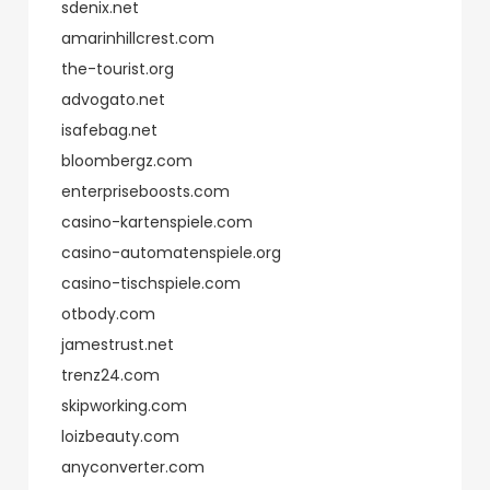
sdenix.net
amarinhillcrest.com
the-tourist.org
advogato.net
isafebag.net
bloombergz.com
enterpriseboosts.com
casino-kartenspiele.com
casino-automatenspiele.org
casino-tischspiele.com
otbody.com
jamestrust.net
trenz24.com
skipworking.com
loizbeauty.com
anyconverter.com