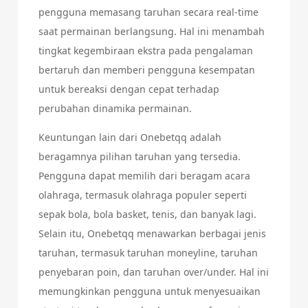
pengguna memasang taruhan secara real-time
saat permainan berlangsung. Hal ini menambah
tingkat kegembiraan ekstra pada pengalaman
bertaruh dan memberi pengguna kesempatan
untuk bereaksi dengan cepat terhadap
perubahan dinamika permainan.
Keuntungan lain dari Onebetqq adalah
beragamnya pilihan taruhan yang tersedia.
Pengguna dapat memilih dari beragam acara
olahraga, termasuk olahraga populer seperti
sepak bola, bola basket, tenis, dan banyak lagi.
Selain itu, Onebetqq menawarkan berbagai jenis
taruhan, termasuk taruhan moneyline, taruhan
penyebaran poin, dan taruhan over/under. Hal ini
memungkinkan pengguna untuk menyesuaikan