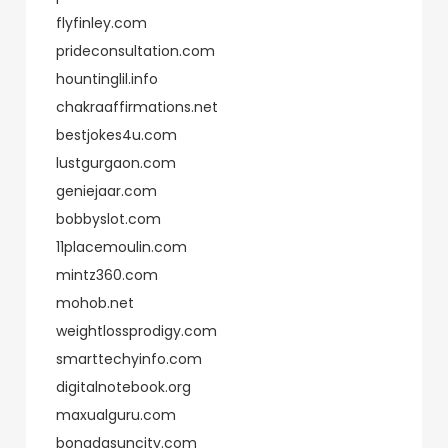
flyfinley.com
prideconsultation.com
hountinglil.info
chakraaffirmations.net
bestjokes4u.com
lustgurgaon.com
geniejaar.com
bobbyslot.com
11placemoulin.com
mintz360.com
mohob.net
weightlossprodigy.com
smarttechyinfo.com
digitalnotebook.org
maxualguru.com
bongdasuncity.com