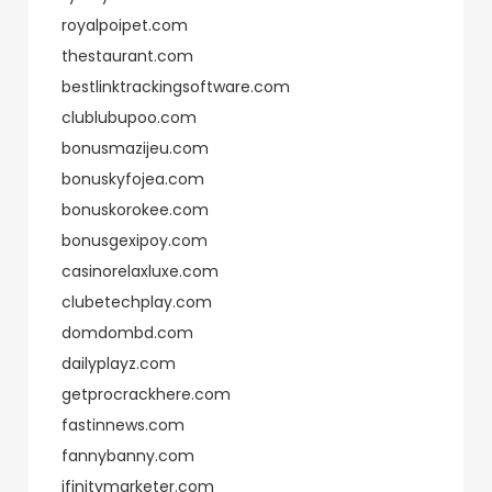
royalpoipet.com
thestaurant.com
bestlinktrackingsoftware.com
clublubupoo.com
bonusmazijeu.com
bonuskyfojea.com
bonuskorokee.com
bonusgexipoy.com
casinorelaxluxe.com
clubetechplay.com
domdombd.com
dailyplayz.com
getprocrackhere.com
fastinnews.com
fannybanny.com
ifinitymarketer.com