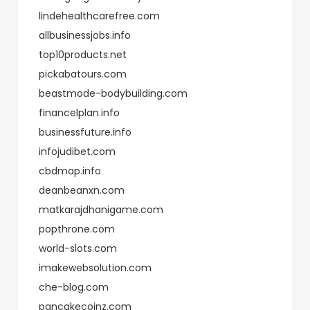
lindehealthcarefree.com
allbusinessjobs.info
top10products.net
pickabatours.com
beastmode-bodybuilding.com
financelplan.info
businessfuture.info
infojudibet.com
cbdmap.info
deanbeanxn.com
matkarajdhanigame.com
popthrone.com
world-slots.com
imakewebsolution.com
che-blog.com
pancakecoinz.com