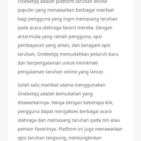
Onebetqq adalah platform taruhan online
populer yang menawarkan berbagai manfaat
bagi pengguna yang ingin memasang taruhan
pada acara olahraga favorit mereka. Dengan
antarmuka yang ramah pengguna, opsi
pembayaran yang aman, dan beragam opsi
taruhan, Onebetqq memudahkan petaruh baru
dan berpengalaman untuk menikmati
pengalaman taruhan online yang lancar.
Salah satu manfaat utama menggunakan
Onebetqq adalah kemudahan yang
ditawarkannya. Hanya dengan beberapa klik,
pengguna dapat mengakses berbagai acara
olahraga dan memasang taruhan pada tim atau
pemain favoritnya. Platform ini juga menawarkan
opsi taruhan langsung, memungkinkan