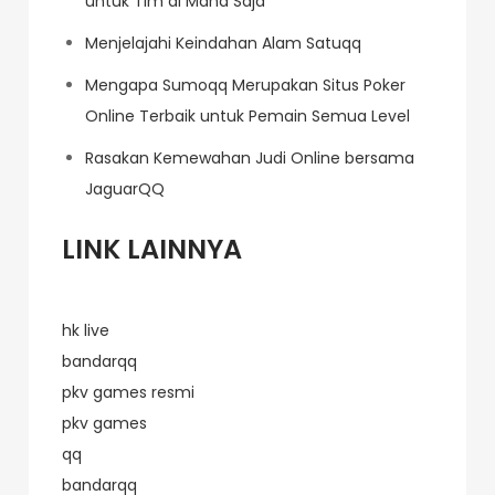
untuk Tim di Mana Saja
Menjelajahi Keindahan Alam Satuqq
Mengapa Sumoqq Merupakan Situs Poker
Online Terbaik untuk Pemain Semua Level
Rasakan Kemewahan Judi Online bersama
JaguarQQ
LINK LAINNYA
hk live
bandarqq
pkv games resmi
pkv games
qq
bandarqq