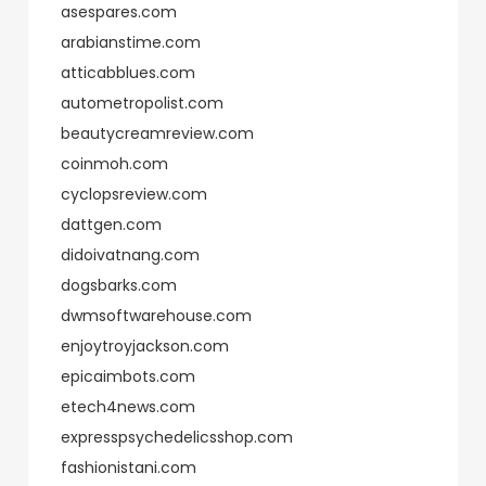
asespares.com
arabianstime.com
atticabblues.com
autometropolist.com
beautycreamreview.com
coinmoh.com
cyclopsreview.com
dattgen.com
didoivatnang.com
dogsbarks.com
dwmsoftwarehouse.com
enjoytroyjackson.com
epicaimbots.com
etech4news.com
expresspsychedelicsshop.com
fashionistani.com