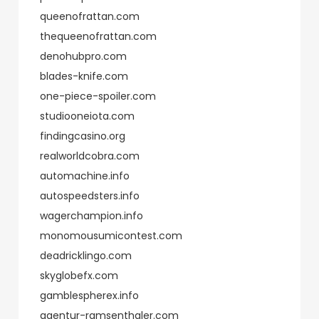
queenofrattan.com
thequeenofrattan.com
denohubpro.com
blades-knife.com
one-piece-spoiler.com
studiooneiota.com
findingcasino.org
realworldcobra.com
automachine.info
autospeedsters.info
wagerchampion.info
monomousumicontest.com
deadricklingo.com
skyglobefx.com
gamblespherex.info
agentur-ramsenthaler.com