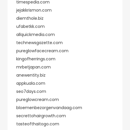
timespedia.com
jejakkrismon.com
diemthole.biz
ufabetkk.com
allquickmedia.com
technewsgazette.com
pureglowfacecream.com
kingofherrings.com
mrbetjapan.com
anewentity.biz
appkuala.com
seo7days.com
pureglowcream.com
bloemenbezorgenvandaag.com
secrettohairgrowth.com
tasteofthaitogo.com