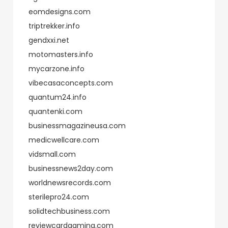
eomdesigns.com
triptrekker.info
gendxxi.net
motomasters.info
mycarzone.info
vibecasaconcepts.com
quantum24.info
quantenki.com
businessmagazineusa.com
medicwellcare.com
vidsmall.com
businessnews2day.com
worldnewsrecords.com
sterilepro24.com
solidtechbusiness.com
reviewcardgaming.com