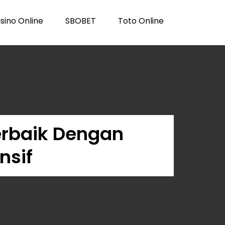
sino Online
SBOBET
Toto Online
 Solusi Terbaik untuk Menang
 untuk menang. Nikmati permainan yang seru dengan transaksi
erbaik Dengan
nsif