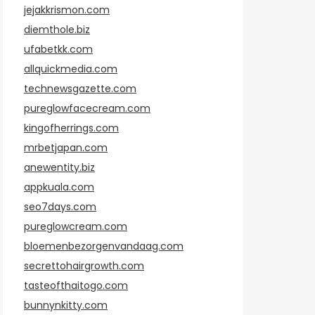
jejakkrismon.com
diemthole.biz
ufabetkk.com
allquickmedia.com
technewsgazette.com
pureglowfacecream.com
kingofherrings.com
mrbetjapan.com
anewentity.biz
appkuala.com
seo7days.com
pureglowcream.com
bloemenbezorgenvandaag.com
secrettohairgrowth.com
tasteofthaitogo.com
bunnynkitty.com