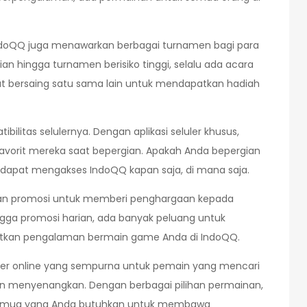
IndoQQ juga menawarkan berbagai turnamen bagi para
rian hingga turnamen berisiko tinggi, selalu ada acara
at bersaing satu sama lain untuk mendapatkan hadiah
bilitas selulernya. Dengan aplikasi seluler khusus,
vorit mereka saat bepergian. Apakah Anda bepergian
a dapat mengakses IndoQQ kapan saja, di mana saja.
an promosi untuk memberi penghargaan kepada
ngga promosi harian, ada banyak peluang untuk
tkan pengalaman bermain game Anda di IndoQQ.
oker online yang sempurna untuk pemain yang mencari
 menyenangkan. Dengan berbagai pilihan permainan,
semua yang Anda butuhkan untuk membawa