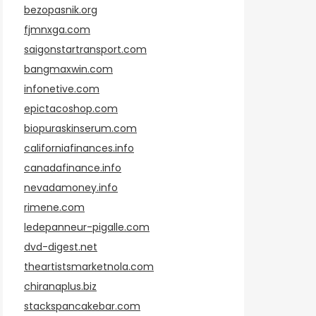
bezopasnik.org
fjmnxga.com
saigonstartransport.com
bangmaxwin.com
infonetive.com
epictacoshop.com
biopuraskinserum.com
californiafinances.info
canadafinance.info
nevadamoney.info
rimene.com
ledepanneur-pigalle.com
dvd-digest.net
theartistsmarketnola.com
chiranaplus.biz
stackspancakebar.com