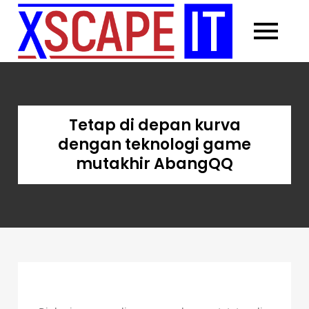
Skip
to
Slot
Mainkan slot
content
gacor
Gacor
dengan
deposit pulsa
denga
sebagai
solusi terbaik
Deposi
untuk
Tetap di depan kurva
menang.
Pulsa:
Nikmati
dengan teknologi game
permainan
Solusi
mutakhir AbangQQ
yang seru
Terbai
dengan
transaksi
untuk
yang mudah
dan cepat.
Menan