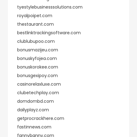
tyestylebusinesssolutions.com
royalpoipet.com
thestaurant.com
bestlinktrackingsoftware.com
clublubupoo.com
bonusmazijeu.com
bonuskyfojea.com
bonuskorokee.com
bonusgexipoy.com
casinorelaxluxe.com
clubetechplay.com
domdombd.com
dailyplayz.com
getprocrackhere.com
fastinnews.com
fannybanny.com