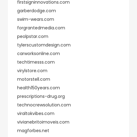
firstsigninnovations.com
garberdodge.com
swim-wears.com
forgrantedmedia.com
peolpstar.com
tylerscustomdesign.com
carworksonline.com
techtimesss.com
virylstore.com
motorstell.com
health150years.com
prescriptions-drug.org
technocrewsolution.com
viraltokvibes.com
vivianebritoimoveis.com
magforbes.net