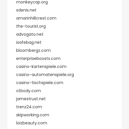
monkeycap.org
sdenix.net
amarinhillcrest.com
the-tourist.org
advogato.net
isafebag.net
bloombergz.com
enterpriseboosts.com
casino-kartenspiele.com
casino-automatenspiele.org
casino-tischspiele.com
otbody.com
jamestrust.net
trenz24.com
skipworking.com
loizbeauty.com