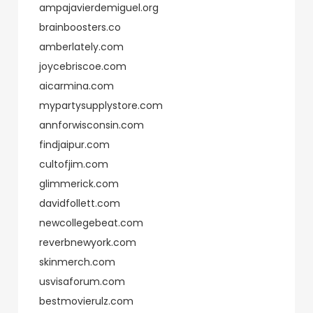
ampajavierdemiguel.org
brainboosters.co
amberlately.com
joycebriscoe.com
aicarmina.com
mypartysupplystore.com
annforwisconsin.com
findjaipur.com
cultofjim.com
glimmerick.com
davidfollett.com
newcollegebeat.com
reverbnewyork.com
skinmerch.com
usvisaforum.com
bestmovierulz.com