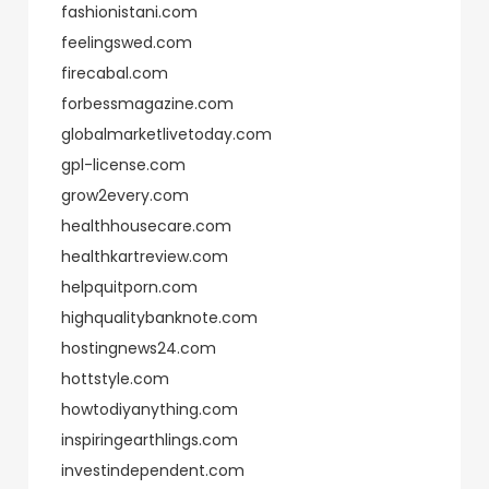
fashionistani.com
feelingswed.com
firecabal.com
forbessmagazine.com
globalmarketlivetoday.com
gpl-license.com
grow2every.com
healthhousecare.com
healthkartreview.com
helpquitporn.com
highqualitybanknote.com
hostingnews24.com
hottstyle.com
howtodiyanything.com
inspiringearthlings.com
investindependent.com