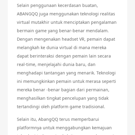
Selain penggunaan kecerdasan buatan,
ABANGQQ juga menggunakan teknologi realitas
virtual mutakhir untuk menciptakan pengalaman
bermain game yang benar-benar mendalam.
Dengan mengenakan headset VR, pemain dapat
melangkah ke dunia virtual di mana mereka
dapat berinteraksi dengan pemain lain secara
real-time, menjelajahi dunia baru, dan
menghadapi tantangan yang menarik. Teknologi
ini memungkinkan pemain untuk merasa seperti
mereka benar -benar bagian dari permainan,
menghasilkan tingkat pencelupan yang tidak
tertandingi oleh platform game tradisional.
Selain itu, AbangQQ terus memperbarui
platformnya untuk menggabungkan kemajuan