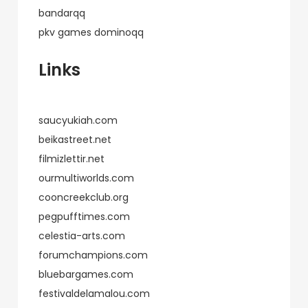
bandarqq
pkv games dominoqq
Links
saucyukiah.com
beikastreet.net
filmizlettir.net
ourmultiworlds.com
cooncreekclub.org
pegpufftimes.com
celestia-arts.com
forumchampions.com
bluebargames.com
festivaldelamalou.com