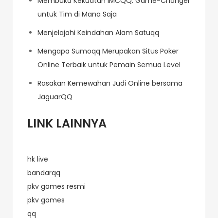
Membuka Kekuatan IMCQQ: Game-Changer
untuk Tim di Mana Saja
Menjelajahi Keindahan Alam Satuqq
Mengapa Sumoqq Merupakan Situs Poker
Online Terbaik untuk Pemain Semua Level
Rasakan Kemewahan Judi Online bersama
JaguarQQ
LINK LAINNYA
hk live
bandarqq
pkv games resmi
pkv games
qq