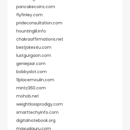
pancakecoinz.com
flyfinley.com
prideconsultation.com
hountinglil.info
chakraaffirmations.net
bestjokes4u.com
lustgurgaon.com
geniejaar.com
bobbyslot.com
11placemoulin.com
mintz360.com
mohob.net
weightlossprodigy.com
smarttechyinfo.com
digitalnotebook.org
maxualguru.com