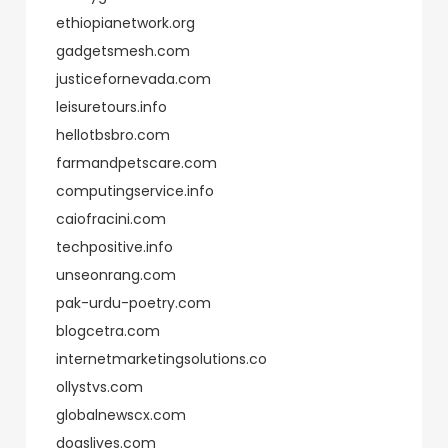
ethiopianetwork.org
gadgetsmesh.com
justicefornevada.com
leisuretours.info
hellotbsbro.com
farmandpetscare.com
computingservice.info
caiofracini.com
techpositive.info
unseonrang.com
pak-urdu-poetry.com
blogcetra.com
internetmarketingsolutions.co
ollystvs.com
globalnewscx.com
dogslives.com