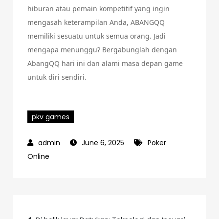
hiburan atau pemain kompetitif yang ingin
mengasah keterampilan Anda, ABANGQQ
memiliki sesuatu untuk semua orang. Jadi
mengapa menunggu? Bergabunglah dengan
AbangQQ hari ini dan alami masa depan game
untuk diri sendiri.
pkv games
June 6, 2025
Poker
Online
Post