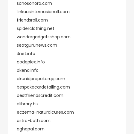
sonosonora.com
linkuusinternasional1.com
friendsroll.com
spiderclothing.net
wondergadgetsshop.com
seatgurunews.com
3net.info
codeplex.info
okena.info
akunidpropokerqq.com
bespokecardetailing.com
bestfriendscredit.com
elibrary.biz
eczema-naturalcures.com
astro-bath.com
aghapal.com