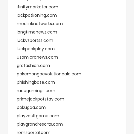
ifinitymarketer.com
jackpotkoning.com
modlinknetworks.com
longtimenewz.com
luckysportss.com
luckpeakplay.com
usamicronews.com
grofashion.com
pokemongoevolutioncalc.com
phishingbase.com
racegamings.com
primejackpotstay.com
pokugaa.com
playvaultgame.com
playgrandresorts.com
romsportal.com