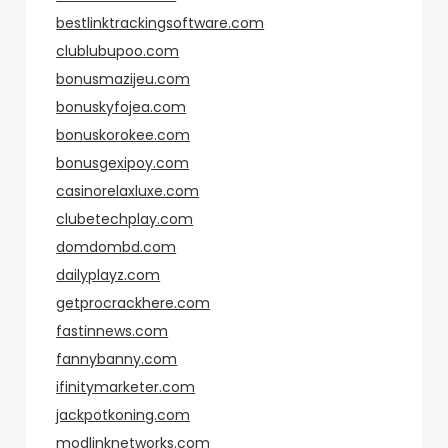
bestlinktrackingsoftware.com
clublubupoo.com
bonusmazijeu.com
bonuskyfojea.com
bonuskorokee.com
bonusgexipoy.com
casinorelaxluxe.com
clubetechplay.com
domdombd.com
dailyplayz.com
getprocrackhere.com
fastinnews.com
fannybanny.com
ifinitymarketer.com
jackpotkoning.com
modlinknetworks.com