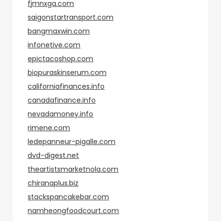
fjmnxga.com
saigonstartransport.com
bangmaxwin.com
infonetive.com
epictacoshop.com
biopuraskinserum.com
californiafinances.info
canadafinance.info
nevadamoney.info
rimene.com
ledepanneur-pigalle.com
dvd-digest.net
theartistsmarketnola.com
chiranaplus.biz
stackspancakebar.com
namheongfoodcourt.com