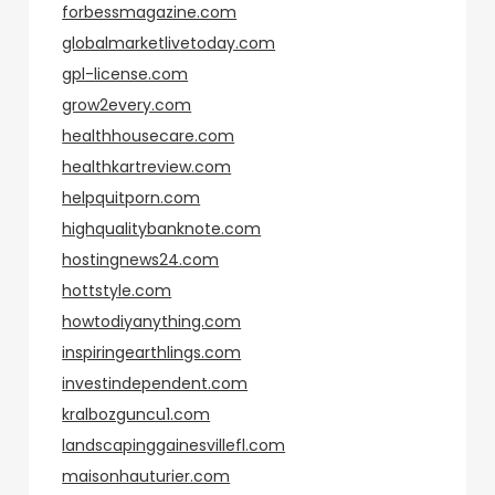
forbessmagazine.com
globalmarketlivetoday.com
gpl-license.com
grow2every.com
healthhousecare.com
healthkartreview.com
helpquitporn.com
highqualitybanknote.com
hostingnews24.com
hottstyle.com
howtodiyanything.com
inspiringearthlings.com
investindependent.com
kralbozguncu1.com
landscapinggainesvillefl.com
maisonhauturier.com