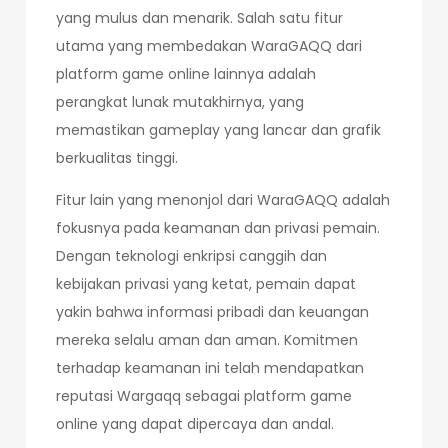
yang mulus dan menarik. Salah satu fitur
utama yang membedakan WaraGAQQ dari
platform game online lainnya adalah
perangkat lunak mutakhirnya, yang
memastikan gameplay yang lancar dan grafik
berkualitas tinggi.
Fitur lain yang menonjol dari WaraGAQQ adalah
fokusnya pada keamanan dan privasi pemain.
Dengan teknologi enkripsi canggih dan
kebijakan privasi yang ketat, pemain dapat
yakin bahwa informasi pribadi dan keuangan
mereka selalu aman dan aman. Komitmen
terhadap keamanan ini telah mendapatkan
reputasi Wargaqq sebagai platform game
online yang dapat dipercaya dan andal.