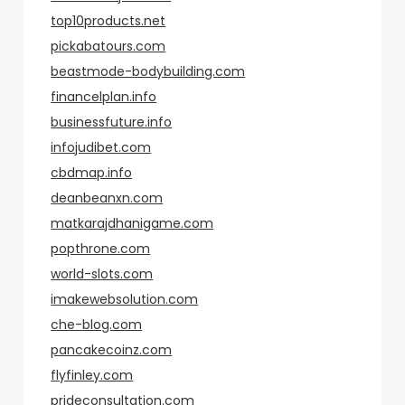
top10products.net
pickabatours.com
beastmode-bodybuilding.com
financelplan.info
businessfuture.info
infojudibet.com
cbdmap.info
deanbeanxn.com
matkarajdhanigame.com
popthrone.com
world-slots.com
imakewebsolution.com
che-blog.com
pancakecoinz.com
flyfinley.com
prideconsultation.com