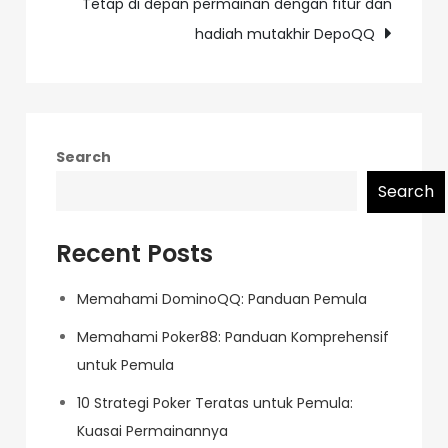
Tetap di depan permainan dengan fitur dan
hadiah mutakhir DepoQQ
Search
Search
Recent Posts
Memahami DominoQQ: Panduan Pemula
Memahami Poker88: Panduan Komprehensif
untuk Pemula
10 Strategi Poker Teratas untuk Pemula:
Kuasai Permainannya