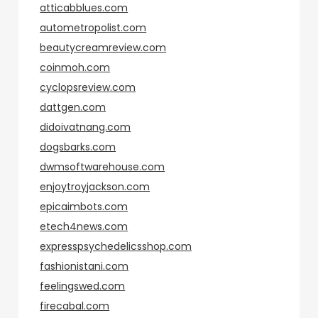
atticabblues.com
autometropolist.com
beautycreamreview.com
coinmoh.com
cyclopsreview.com
dattgen.com
didoivatnang.com
dogsbarks.com
dwmsoftwarehouse.com
enjoytroyjackson.com
epicaimbots.com
etech4news.com
expresspsychedelicsshop.com
fashionistani.com
feelingswed.com
firecabal.com