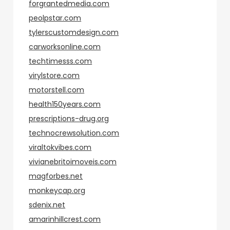
forgrantedmedia.com
peolpstar.com
tylerscustomdesign.com
carworksonline.com
techtimesss.com
virylstore.com
motorstell.com
health150years.com
prescriptions-drug.org
technocrewsolution.com
viraltokvibes.com
vivianebritoimoveis.com
magforbes.net
monkeycap.org
sdenix.net
amarinhillcrest.com