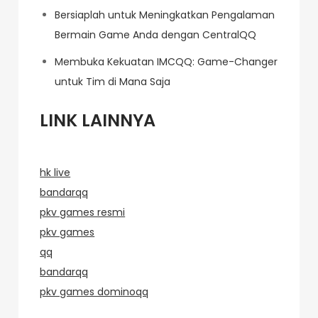
Bersiaplah untuk Meningkatkan Pengalaman
Bermain Game Anda dengan CentralQQ
Membuka Kekuatan IMCQQ: Game-Changer
untuk Tim di Mana Saja
LINK LAINNYA
hk live
bandarqq
pkv games resmi
pkv games
qq
bandarqq
pkv games dominoqq