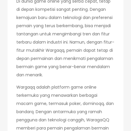
Di dunia game online yang serba cepat, tetap
di depan kompetisi sangat penting. Dengan
kemajuan baru dalam teknologi dan preferensi
pemain yang terus berkembang, bisa menjadi
tantangan untuk mengimbangi tren dan fitur
terbaru dalam industri ini. Namun, dengan fitur-
fitur mutakhir Wargaqq, pemain dapat tetap di
depan permainan dan menikmati pengalaman
bermain game yang benar-benar mendalam
dan menarik.
Wargaqq adalah platform game online
terkemuka yang menawarkan berbagai
macam game, termasuk poker, dominoqq, dan
bandarq. Dengan antarmuka yang ramah
pengguna dan teknologi canggih, WaragaQQ
memberi para pemain pengalaman bermain