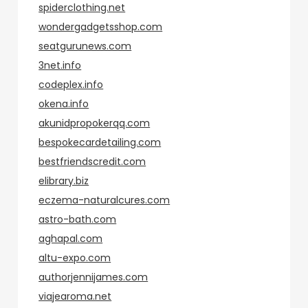
spiderclothing.net
wondergadgetsshop.com
seatgurunews.com
3net.info
codeplex.info
okena.info
akunidpropokerqq.com
bespokecardetailing.com
bestfriendscredit.com
elibrary.biz
eczema-naturalcures.com
astro-bath.com
aghapal.com
altu-expo.com
authorjennijames.com
viajearoma.net