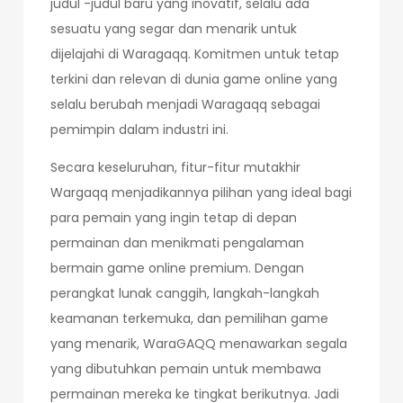
judul -judul baru yang inovatif, selalu ada
sesuatu yang segar dan menarik untuk
dijelajahi di Waragaqq. Komitmen untuk tetap
terkini dan relevan di dunia game online yang
selalu berubah menjadi Waragaqq sebagai
pemimpin dalam industri ini.
Secara keseluruhan, fitur-fitur mutakhir
Wargaqq menjadikannya pilihan yang ideal bagi
para pemain yang ingin tetap di depan
permainan dan menikmati pengalaman
bermain game online premium. Dengan
perangkat lunak canggih, langkah-langkah
keamanan terkemuka, dan pemilihan game
yang menarik, WaraGAQQ menawarkan segala
yang dibutuhkan pemain untuk membawa
permainan mereka ke tingkat berikutnya. Jadi