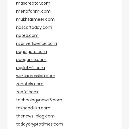
mascreator.com
menafahmi.com
mukhtarmeer.com
nascartoday.com
nqted.com
nzdriverlicence.com
pagalguru.com
pcegame.com
pgslot-r2.com
ws-expression.com
zchotels.com
zepfo.com
technologynews5.com
teknoeduka.com
thenews-blog.com
todaycryptotimes.com