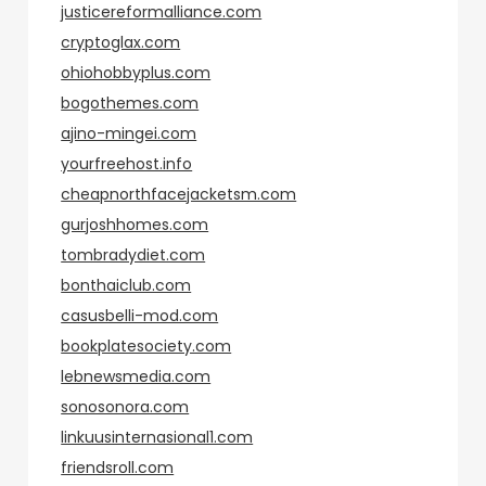
justicereformalliance.com
cryptoglax.com
ohiohobbyplus.com
bogothemes.com
ajino-mingei.com
yourfreehost.info
cheapnorthfacejacketsm.com
gurjoshhomes.com
tombradydiet.com
bonthaiclub.com
casusbelli-mod.com
bookplatesociety.com
lebnewsmedia.com
sonosonora.com
linkuusinternasional1.com
friendsroll.com