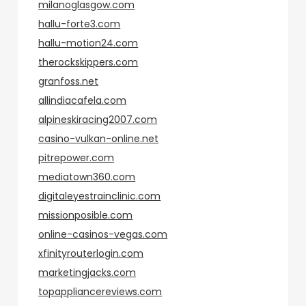
milanoglasgow.com
hallu-forte3.com
hallu-motion24.com
therockskippers.com
granfoss.net
allindiacafela.com
alpineskiracing2007.com
casino-vulkan-online.net
pitrepower.com
mediatown360.com
digitaleyestrainclinic.com
missionposible.com
online-casinos-vegas.com
xfinityrouterlogin.com
marketingjacks.com
topappliancereviews.com