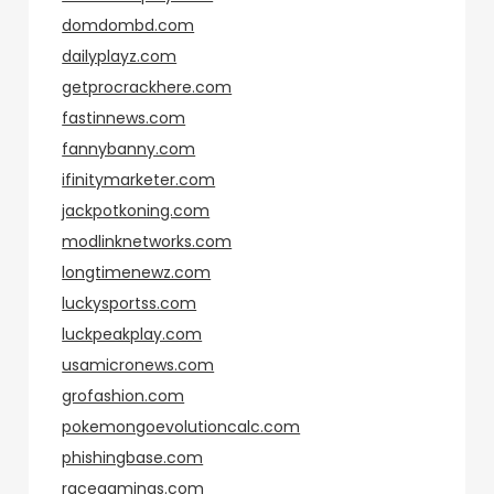
domdombd.com
dailyplayz.com
getprocrackhere.com
fastinnews.com
fannybanny.com
ifinitymarketer.com
jackpotkoning.com
modlinknetworks.com
longtimenewz.com
luckysportss.com
luckpeakplay.com
usamicronews.com
grofashion.com
pokemongoevolutioncalc.com
phishingbase.com
racegamings.com