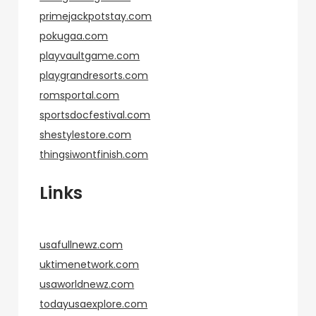
primejackpotstay.com
pokugaa.com
playvaultgame.com
playgrandresorts.com
romsportal.com
sportsdocfestival.com
shestylestore.com
thingsiwontfinish.com
Links
usafullnewz.com
uktimenetwork.com
usaworldnewz.com
todayusaexplore.com