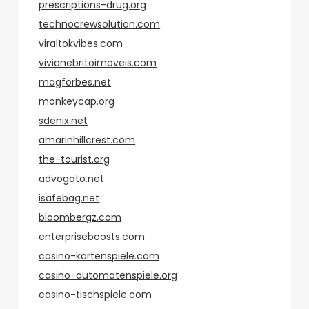
prescriptions-drug.org
technocrewsolution.com
viraltokvibes.com
vivianebritoimoveis.com
magforbes.net
monkeycap.org
sdenix.net
amarinhillcrest.com
the-tourist.org
advogato.net
isafebag.net
bloombergz.com
enterpriseboosts.com
casino-kartenspiele.com
casino-automatenspiele.org
casino-tischspiele.com