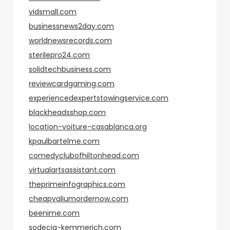
vidsmall.com
businessnews2day.com
worldnewsrecords.com
sterilepro24.com
solidtechbusiness.com
reviewcardgaming.com
experiencedexpertstowingservice.com
blackheadsshop.com
location-voiture-casablanca.org
kpaulbartelme.com
comedyclubofhiltonhead.com
virtualartsassistant.com
theprimeinfographics.com
cheapvaliumordernow.com
beenime.com
sodecia-kemmerich.com