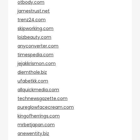
otbody.com
jamestrust.net
trenz24.com
skipworking.com
loizbeauty.com
anyconverter.com
timespedia.com
jejakkrismon.com
diemthole.biz
ufabetkk.com
allquickmedia.com
technewsgazette.com
pureglowfacecream.com
kingofherrings.com
mrbetjapan.com
anewentity.biz