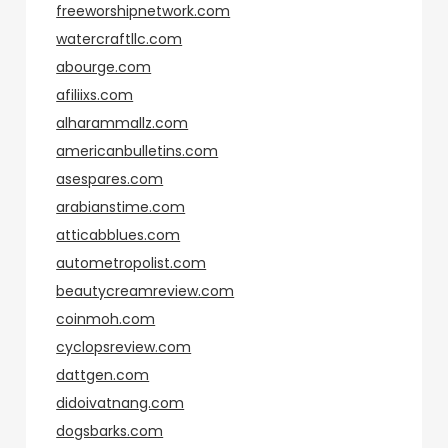
freeworshipnetwork.com
watercraftllc.com
abourge.com
afiliixs.com
alharammallz.com
americanbulletins.com
asespares.com
arabianstime.com
atticabblues.com
autometropolist.com
beautycreamreview.com
coinmoh.com
cyclopsreview.com
dattgen.com
didoivatnang.com
dogsbarks.com