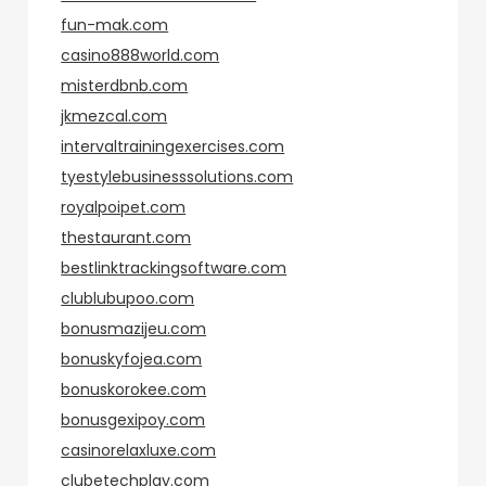
fun-mak.com
casino888world.com
misterdbnb.com
jkmezcal.com
intervaltrainingexercises.com
tyestylebusinesssolutions.com
royalpoipet.com
thestaurant.com
bestlinktrackingsoftware.com
clublubupoo.com
bonusmazijeu.com
bonuskyfojea.com
bonuskorokee.com
bonusgexipoy.com
casinorelaxluxe.com
clubetechplay.com