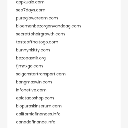
appkuala.com
seo7days.com
pureglowcream.com
bloemenbezorgenvandaag.com
secrettohairgrowth.com
tasteofthaitogo.com
bunnynkitty.com
bezopasnik.org
fjmnxga.com
saigonstartransport.com
bangmaxwin.com
infonetive.com
epictacoshop.com
biopuraskinserum.com
californiafinances.info
canadafinance.info