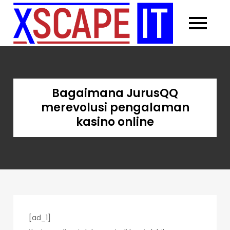
Skip
to
Slot
Mainkan slot
content
gacor
Gacor
dengan
deposit pulsa
denga
sebagai
solusi terbaik
Deposi
untuk
Bagaimana JurusQQ
menang.
Pulsa:
Nikmati
merevolusi pengalaman
permainan
Solusi
kasino online
yang seru
Terbai
dengan
transaksi
untuk
yang mudah
dan cepat.
Menan
[ad_1]