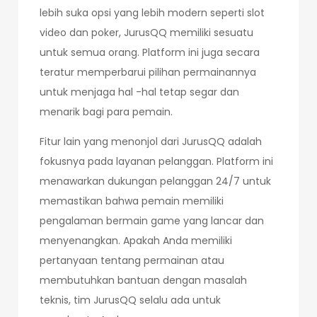
lebih suka opsi yang lebih modern seperti slot
video dan poker, JurusQQ memiliki sesuatu
untuk semua orang. Platform ini juga secara
teratur memperbarui pilihan permainannya
untuk menjaga hal -hal tetap segar dan
menarik bagi para pemain.
Fitur lain yang menonjol dari JurusQQ adalah
fokusnya pada layanan pelanggan. Platform ini
menawarkan dukungan pelanggan 24/7 untuk
memastikan bahwa pemain memiliki
pengalaman bermain game yang lancar dan
menyenangkan. Apakah Anda memiliki
pertanyaan tentang permainan atau
membutuhkan bantuan dengan masalah
teknis, tim JurusQQ selalu ada untuk