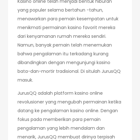
Kasino online telah menjadi bentuk hiburan
yang populer selama bertahun -tahun,
menawarkan para pemain kesempatan untuk
menikmati permainan kasino favorit mereka
dari kenyamanan rumah mereka sendiri.
Namun, banyak pemain telah menemukan
bahwa pengalaman itu terkadang kurang
dibandingkan dengan mengunjungi kasino
bata-dan-mortir tradisional. Di situlah JurusQQ
masuk.
JurusQQ adalah platform kasino online
revolusioner yang mengubah permainan ketika
datang ke pengalaman kasino online. Dengan
fokus pada memberikan para pemain
pengalaman yang lebih mendalam dan
menarik, JurusQQ membuat dirinya terpisah