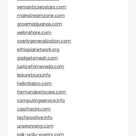
semanticseostars.com
mainstreamzone.com
growmarijuanas.com
webnshare.com
overlygeneralization.com
ethiopianetwork.org
gadgetsmesh.com
justicefornevada.com
leisuretours.info
hellotbsbro.com
farmandpetscare.com
computingservice.info
caiofracini.com
techpositive.info
unseonrang.com
pak-urdu-poetry.com