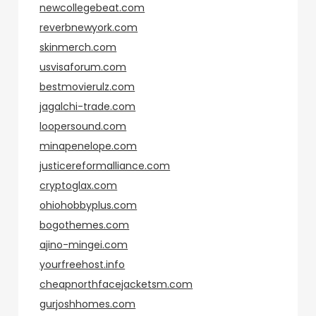
newcollegebeat.com
reverbnewyork.com
skinmerch.com
usvisaforum.com
bestmovierulz.com
jagalchi-trade.com
loopersound.com
minapenelope.com
justicereformalliance.com
cryptoglax.com
ohiohobbyplus.com
bogothemes.com
ajino-mingei.com
yourfreehost.info
cheapnorthfacejacketsm.com
gurjoshhomes.com