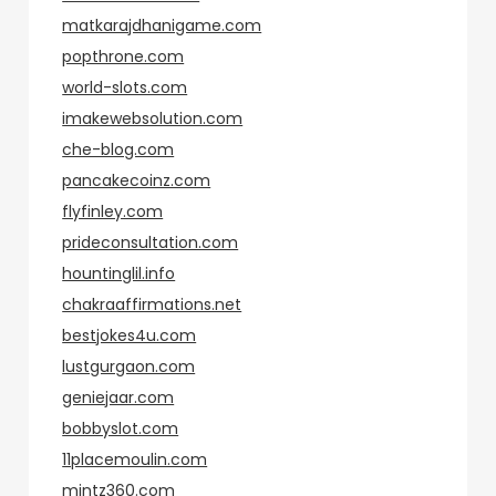
matkarajdhanigame.com
popthrone.com
world-slots.com
imakewebsolution.com
che-blog.com
pancakecoinz.com
flyfinley.com
prideconsultation.com
hountinglil.info
chakraaffirmations.net
bestjokes4u.com
lustgurgaon.com
geniejaar.com
bobbyslot.com
11placemoulin.com
mintz360.com