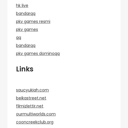
hk live
bandarqq
pkv games resmi
pkv games
qq
bandarqq
pkv games dominoqq
Links
saucyukiah.com
beikastreet.net
filmizlettir.net
ourmultiworlds.com
cooncreekclub.org