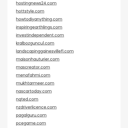
hostingnews24.com
hottstyle.com
howtodiyanything.com
inspiringearthlings.com
investindependent.com
kralbozguncu1.com
landscapinggainesvillefl.com
maisonhauturier.com
mascreator.com
menafahmi.com
mukhtarmeer.com
nascartoday.com
nqted.com
nzdriverlicence.com
pagalguru.com
pcegame.com